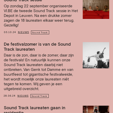
Sound Track sessie
Op zondag 22 september organiseerde
VI.BE de tweede Sound Track sessie in Het
Depot in Leuven. Na een drukke zomer
zagen de 18 laureaten elkaar weer terug.
Gezellig!
03.10.24
NIEUWS
Sound Track
De festivalzomer is van de Sound
Track laureaten
Daar is de zon, daar is de zomer, daar zijn
de festivals! En natuurlijk kunnen onze
Sound Track laureaten daarbij niet
ontbreken. Van Genk tot Damme en van
buurtfeest tot gigantische festivalweide,
het wordt moeilijk onze laureaten niét
tegen te komen. Wij geven je een
uitgebreid overzicht.
28.06.24
NIEUWS
Sound Track
Sound Track laureaten gaan in