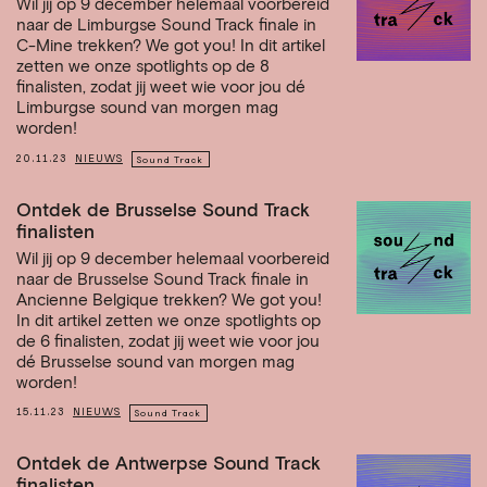
Wil jij op 9 december helemaal voorbereid
naar de Limburgse Sound Track finale in
C-Mine trekken? We got you! In dit artikel
zetten we onze spotlights op de 8
finalisten, zodat jij weet wie voor jou dé
Limburgse sound van morgen mag
worden!
20.11.23
NIEUWS
Sound Track
Ontdek de Brusselse Sound Track
finalisten
Wil jij op 9 december helemaal voorbereid
naar de Brusselse Sound Track finale in
Ancienne Belgique trekken? We got you!
In dit artikel zetten we onze spotlights op
de 6 finalisten, zodat jij weet wie voor jou
dé Brusselse sound van morgen mag
worden!
15.11.23
NIEUWS
Sound Track
Ontdek de Antwerpse Sound Track
finalisten