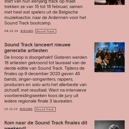
start van hun eenjarig track op maat
trekken ze van 15 tot 18 februari, samen
met heel wat spelers uit de Belgische
muzieksector, naar de Ardennen voor het
Sound Track bootcamp.
08.02.24
NIEUWS
Sound Track
Sound Track lanceert nieuwe
generatie artiesten
De knoop is doorgehakt! Gisteren werden
18 artiesten gekroond tot laureaat van de
derde editie van Sound Track. Tijdens de
finales op 9 december 2023 gaven 45
bands, singer-songwriters, rappers,
producers en solo-acts het allerbeste van
zichzelf, met resultaat. Want na intensieve
voorbereidingsweken koos de jury uit
iedere regionale finale 3 laureaten.
10.12.23
NIEUWS
Sound Track
Kom naar de Sound Track finales dit
weekend!