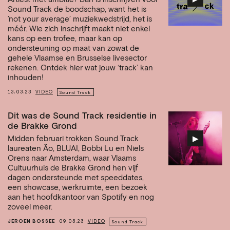
Sound Track de boodschap, want het is
’not your average’ muziekwedstrijd, het is
méér. Wie zich inschrijft maakt niet enkel
kans op een trofee, maar kan op
ondersteuning op maat van zowat de
gehele Vlaamse en Brusselse livesector
rekenen. Ontdek hier wat jouw ‘track’ kan
inhouden!
13.03.23
VIDEO
Sound Track
Dit was de Sound Track residentie in
de Brakke Grond
▶︎
Midden februari trokken Sound Track
laureaten Ão, BLUAI, Bobbi Lu en Niels
Orens naar Amsterdam, waar Vlaams
Cultuurhuis de Brakke Grond hen vijf
dagen ondersteunde met speeddates,
een showcase, werkruimte, een bezoek
aan het hoofdkantoor van Spotify en nog
zoveel meer.
JEROEN BOSSEE
09.03.23
VIDEO
Sound Track