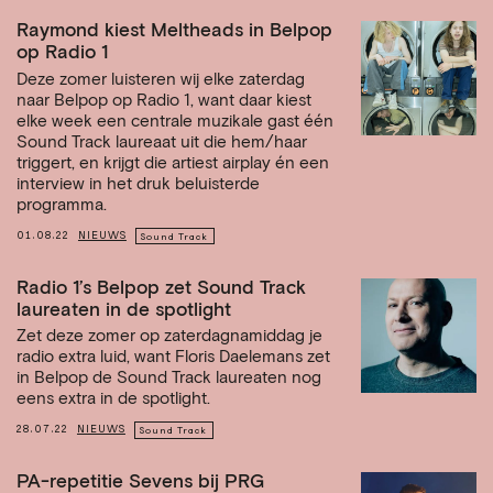
Raymond kiest Meltheads in Belpop
op Radio 1
Deze zomer luisteren wij elke zaterdag
naar Belpop op Radio 1, want daar kiest
elke week een centrale muzikale gast één
Sound Track laureaat uit die hem/haar
triggert, en krijgt die artiest airplay én een
interview in het druk beluisterde
programma.
01.08.22
NIEUWS
Sound Track
Radio 1’s Belpop zet Sound Track
laureaten in de spotlight
Zet deze zomer op zaterdagnamiddag je
radio extra luid, want Floris Daelemans zet
in Belpop de Sound Track laureaten nog
eens extra in de spotlight.
28.07.22
NIEUWS
Sound Track
PA-repetitie Sevens bij PRG