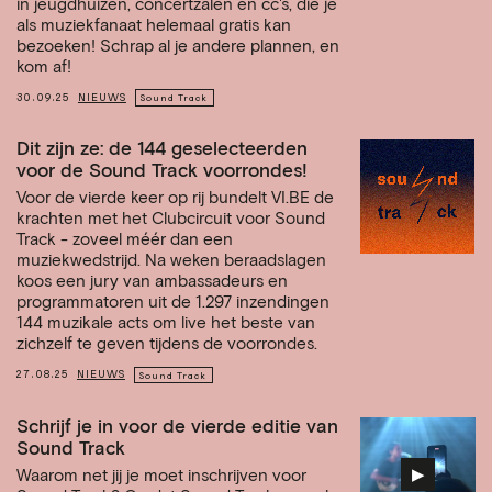
in jeugdhuizen, concertzalen en cc's, die je
als muziekfanaat helemaal gratis kan
bezoeken! Schrap al je andere plannen, en
kom af!
30.09.25
NIEUWS
Sound Track
Dit zijn ze: de 144 geselecteerden
voor de Sound Track voorrondes!
Voor de vierde keer op rij bundelt VI.BE de
krachten met het Clubcircuit voor Sound
Track - zoveel méér dan een
muziekwedstrijd. Na weken beraadslagen
koos een jury van ambassadeurs en
programmatoren uit de 1.297 inzendingen
144 muzikale acts om live het beste van
zichzelf te geven tijdens de voorrondes.
27.08.25
NIEUWS
Sound Track
Schrijf je in voor de vierde editie van
Sound Track
▶︎
Waarom net jij je moet inschrijven voor