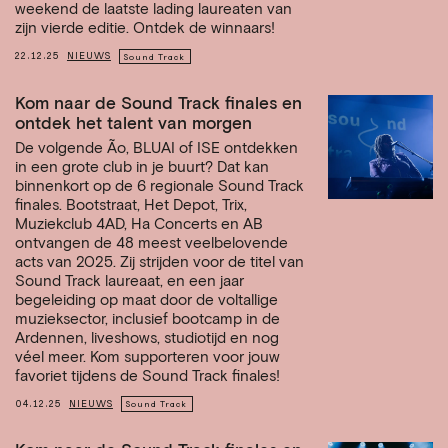
weekend de laatste lading laureaten van
zijn vierde editie. Ontdek de winnaars!
22.12.25
NIEUWS
Sound Track
Kom naar de Sound Track finales en
ontdek het talent van morgen
De volgende Ão, BLUAI of ISE ontdekken
in een grote club in je buurt? Dat kan
binnenkort op de 6 regionale Sound Track
finales. Bootstraat, Het Depot, Trix,
Muziekclub 4AD, Ha Concerts en AB
ontvangen de 48 meest veelbelovende
acts van 2025. Zij strijden voor de titel van
Sound Track laureaat, en een jaar
begeleiding op maat door de voltallige
muzieksector, inclusief bootcamp in de
Ardennen, liveshows, studiotijd en nog
véel meer. Kom supporteren voor jouw
favoriet tijdens de Sound Track finales!
04.12.25
NIEUWS
Sound Track