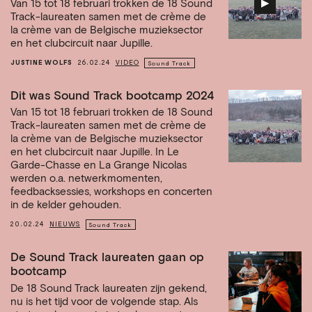
▶︎
Van 15 tot 18 februari trokken de 18 Sound
Track-laureaten samen met de crème de
la crème van de Belgische muzieksector
en het clubcircuit naar Jupille.
JUSTINE WOLFS
26.02.24
VIDEO
Sound Track
Dit was Sound Track bootcamp 2024
Van 15 tot 18 februari trokken de 18 Sound
Track-laureaten samen met de crème de
la crème van de Belgische muzieksector
en het clubcircuit naar Jupille. In Le
Garde-Chasse en La Grange Nicolas
werden o.a. netwerkmomenten,
feedbacksessies, workshops en concerten
in de kelder gehouden.
20.02.24
NIEUWS
Sound Track
De Sound Track laureaten gaan op
bootcamp
De 18 Sound Track laureaten zijn gekend,
nu is het tijd voor de volgende stap. Als