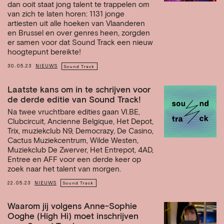
dan ooit staat jong talent te trappelen om
van zich te laten horen: 1131 jonge
artiesten uit alle hoeken van Vlaanderen
en Brussel en over genres heen, zorgden
er samen voor dat Sound Track een nieuw
hoogtepunt bereikte!
30.05.23
NIEUWS
Sound Track
Laatste kans om in te schrijven voor
de derde editie van Sound Track!
Na twee vruchtbare edities gaan VI.BE,
Clubcircuit, Ancienne Belgique, Het Depot,
Trix, muziekclub N9, Democrazy, De Casino,
Cactus Muziekcentrum, Wilde Westen,
Muziekclub De Zwerver, Het Entrepot, 4AD,
Entree en AFF voor een derde keer op
zoek naar het talent van morgen.
22.05.23
NIEUWS
Sound Track
Waarom jij volgens Anne-Sophie
Ooghe (High Hi) moet inschrijven