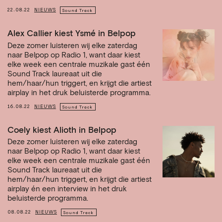
22.08.22
NIEUWS
Sound Track
Alex Callier kiest Ysmé in Belpop
Deze zomer luisteren wij elke zaterdag
naar Belpop op Radio 1, want daar kiest
elke week een centrale muzikale gast één
Sound Track laureaat uit die
hem/haar/hun triggert, en krijgt die artiest
airplay in het druk beluisterde programma.
16.08.22
NIEUWS
Sound Track
Coely kiest Alioth in Belpop
Deze zomer luisteren wij elke zaterdag
naar Belpop op Radio 1, want daar kiest
elke week een centrale muzikale gast één
Sound Track laureaat uit die
hem/haar/hun triggert, en krijgt die artiest
airplay én een interview in het druk
beluisterde programma.
08.08.22
NIEUWS
Sound Track