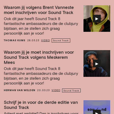
Waarom jij volgens Brent Vanneste
moet inschrijven voor Sound Track
▶︎
Ook dit jaar heeft Sound Track 8
fantastische ambassadeurs die de clubjury
bijstaan, en ze stellen zich graag
persoonlijk aan je voor!
THOMAS KUMS
28.03.23
VIDEO
Sound Track
Waarom jij je moet inschrijven voor
Sound Track volgens Meskerem
Mees
▶︎
Ook dit jaar heeft Sound Track 8
fantastische ambassadeurs die de clubjury
bijstaan, en ze stellen zich graag
persoonlijk aan je voor!
HERMAN VAN WELDEN
20.03.23
VIDEO
Sound Track
Schrijf je in voor de derde editie van
Sound Track
▶︎
Artiest met ambitie? Dan is inschrijven voor