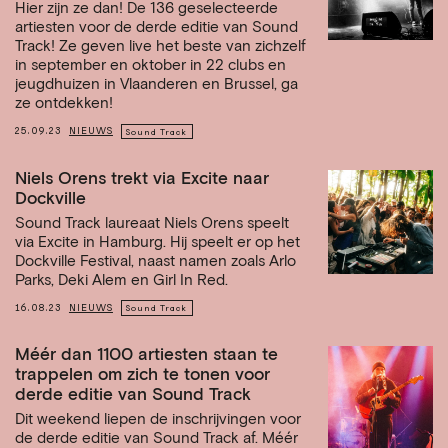
Hier zijn ze dan! De 136 geselecteerde
artiesten voor de derde editie van Sound
Track! Ze geven live het beste van zichzelf
in september en oktober in 22 clubs en
jeugdhuizen in Vlaanderen en Brussel, ga
ze ontdekken!
25.09.23
NIEUWS
Sound Track
Niels Orens trekt via Excite naar
Dockville
Sound Track laureaat Niels Orens speelt
via Excite in Hamburg. Hij speelt er op het
Dockville Festival, naast namen zoals Arlo
Parks, Deki Alem en Girl In Red.
16.08.23
NIEUWS
Sound Track
Méér dan 1100 artiesten staan te
trappelen om zich te tonen voor
derde editie van Sound Track
Dit weekend liepen de inschrijvingen voor
de derde editie van Sound Track af. Méér