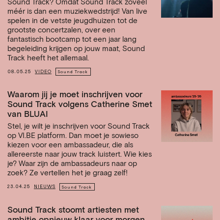
Sound Track? Omdat Sound Track zoveel
méér is dan een muziekwedstrijd! Van live
spelen in de vetste jeugdhuizen tot de
grootste concertzalen, over een
fantastisch bootcamp tot een jaar lang
begeleiding krijgen op jouw maat, Sound
Track heeft het allemaal.
08.05.25
VIDEO
Sound Track
Waarom jij je moet inschrijven voor
Sound Track volgens Catherine Smet
van BLUAI
Stel, je wilt je inschrijven voor Sound Track
op VI.BE platform. Dan moet je sowieso
kiezen voor een ambassadeur, die als
allereerste naar jouw track luistert. Wie kies
je? Waar zijn de ambassadeurs naar op
zoek? Ze vertellen het je graag zelf!
23.04.25
NIEUWS
Sound Track
Sound Track stoomt artiesten met