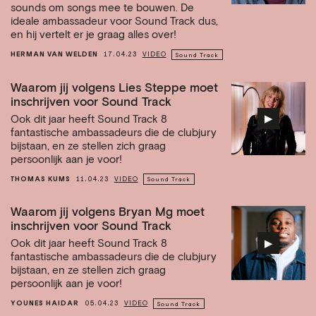
sounds om songs mee te bouwen. De
ideale ambassadeur voor Sound Track dus,
en hij vertelt er je graag alles over!
HERMAN VAN WELDEN
17.04.23
VIDEO
Sound Track
Waarom jij volgens Lies Steppe moet
inschrijven voor Sound Track
▶︎
Ook dit jaar heeft Sound Track 8
fantastische ambassadeurs die de clubjury
bijstaan, en ze stellen zich graag
persoonlijk aan je voor!
THOMAS KUMS
11.04.23
VIDEO
Sound Track
Waarom jij volgens Bryan Mg moet
inschrijven voor Sound Track
▶︎
Ook dit jaar heeft Sound Track 8
fantastische ambassadeurs die de clubjury
bijstaan, en ze stellen zich graag
persoonlijk aan je voor!
YOUNES HAIDAR
05.04.23
VIDEO
Sound Track