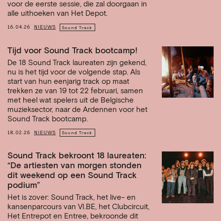
voor de eerste sessie, die zal doorgaan in
alle uithoeken van Het Depot.
16.04.26
NIEUWS
Sound Track
Tijd voor Sound Track bootcamp!
De 18 Sound Track laureaten zijn gekend,
nu is het tijd voor de volgende stap. Als
start van hun eenjarig track op maat
trekken ze van 19 tot 22 februari, samen
met heel wat spelers uit de Belgische
muzieksector, naar de Ardennen voor het
Sound Track bootcamp.
18.02.26
NIEUWS
Sound Track
Sound Track bekroont 18 laureaten:
“De artiesten van morgen stonden
dit weekend op een Sound Track
podium”
Het is zover: Sound Track, het live- en
kansenparcours van VI.BE, het Clubcircuit,
Het Entrepot en Entree, bekroonde dit