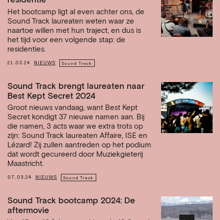
residentie
Het bootcamp ligt al even achter ons, de
Sound Track laureaten weten waar ze
naartoe willen met hun traject, en dus is
het tijd voor een volgende stap: de
residenties.
21.03.24
NIEUWS
Sound Track
Sound Track brengt laureaten naar
Best Kept Secret 2024
Groot nieuws vandaag, want Best Kept
Secret kondigt 37 nieuwe namen aan. Bij
die namen, 3 acts waar we extra trots op
zijn: Sound Track laureaten Affaire, ISE en
Lézard! Zij zullen aantreden op het podium
dat wordt gecureerd door Muziekgieterij
Maastricht.
07.03.24
NIEUWS
Sound Track
Sound Track bootcamp 2024: De
aftermovie