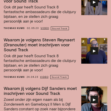
voor Sound Track
▶︎
Ook dit jaar heeft Sound Track 8
fantastische ambassadeurs die de clubjury
bijstaan, en ze stellen zich graag
persoonlijk aan je voor!
THOMAS KUMS
02.05.23
VIDEO
Sound Track
Waarom je volgens Steven Reynaert
(Dranouter) moet inschrijven voor
Sound Track
▶︎
Ook dit jaar heeft Sound Track 8
fantastische ambassadeurs die de clubjury
bijstaan, en ze stellen zich graag
persoonlijk aan je voor!
THOMAS KUMS
24.04.23
VIDEO
Sound Track
Waarom jij volgens Dijf Sanders moet
inschrijven voor Sound Track
▶︎
Zowel onder zijn eigen naam als bij
Zonderwerk en Gameboyz II Men is Dijf
Sanders constant op zoek naar bijzondere