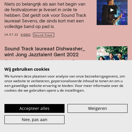
Niets zo belangrijk als aan het begin van
▶︎
de festivalzomer je liveset in orde te
hebben. Dat geldt ook voor Sound Track
laureaat Sevens, die sinds kort met een
volledige band op pad is.
14.07.22
VIDEO
Sound Track
Sound Track laureaat Dishwasher_
wint Jong Jazztalent Gent 2022
Ook dit jaar ging Jong Jazztalent Gent via
ons platform op zoek naar opkomend
Wij gebruiken cookies
talent. Dishwasher_ mag sinds gisteren
We kunnen deze plaatsen voor analyse van onze bezoekersgegevens, om
deze prestigieuze titel dragen, en wint zo
onze website te verbeteren, gepersonaliseerde inhoud te tonen en om u
een plek op Gent Jazz 2023 én 10.000
een geweldige website-ervaring te bieden. Voor meer informatie over de
euro.
cookies die we gebruiken opent u de instellingen.
08.07.22
NIEUWS
Sound Track
Accepteer alles
Weigeren
Een festivalzomer vol Sound Track
laureaten
Nee, pas aan
De zomer is in het land, en daarmee zijn
ook, eindelijk, de festivals terug. Voor de