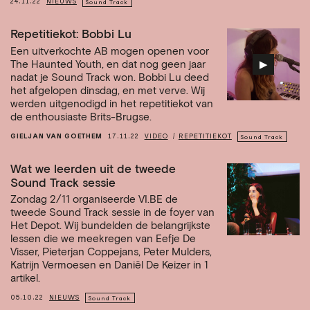
24.11.22
NIEUWS
Sound Track
Repetitiekot: Bobbi Lu
Een uitverkochte AB mogen openen voor
▶︎
The Haunted Youth, en dat nog geen jaar
nadat je Sound Track won. Bobbi Lu deed
het afgelopen dinsdag, en met verve. Wij
werden uitgenodigd in het repetitiekot van
de enthousiaste Brits-Brugse.
GIELJAN VAN GOETHEM
17.11.22
VIDEO
REPETITIEKOT
Sound Track
Wat we leerden uit de tweede
Sound Track sessie
Zondag 2/11 organiseerde VI.BE de
tweede Sound Track sessie in de foyer van
Het Depot. Wij bundelden de belangrijkste
lessen die we meekregen van Eefje De
Visser, Pieterjan Coppejans, Peter Mulders,
Katrijn Vermoesen en Daniël De Keizer in 1
artikel.
05.10.22
NIEUWS
Sound Track