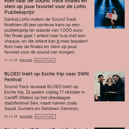
Kom naar de Sound Track finales en
stem op jouw favoriet voor de Lotto
Publieksprijs!
Dankzij Lotto maken de Sound Track
finalisten dit jaar opnieuw kans op een
publieksprijs ter waarde van 1.000 euro.
Per finale gaat 1 artiest naar huis met een
cheque, en die artiest kan jij mee bepalen!
Kom naar de finales en stem op jouw
favoriet voor de sound van morgen.
17.11.25
NIEUWS
Sound Track
BLOED trekt op Excite trip naar SWN
Festival
Sound Track laureaat BLOED trekt op
Excite trip. Zij spelen vrijdag 17 oktober in
Cardiff (Wales) op het driedaagse
stadsfestival Sŵn, naast namen zoals
Squid, Gurriers en Getdown Services.
15.10.25
NIEUWS
Sound Track