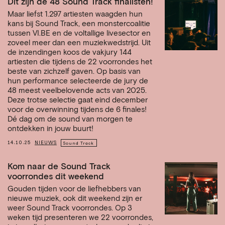
Dit zijn de 48 Sound Track finalisten!
Maar liefst 1.297 artiesten waagden hun
kans bij Sound Track, een monstercoalitie
tussen VI.BE en de voltallige livesector en
zoveel meer dan een muziekwedstrijd. Uit
de inzendingen koos de vakjury 144
artiesten die tijdens de 22 voorrondes het
beste van zichzelf gaven. Op basis van
hun performance selecteerde de jury de
48 meest veelbelovende acts van 2025.
Deze trotse selectie gaat eind december
voor de overwinning tijdens de 6 finales!
Dé dag om de sound van morgen te
ontdekken in jouw buurt!
14.10.25
NIEUWS
Sound Track
Kom naar de Sound Track
voorrondes dit weekend
Gouden tijden voor de liefhebbers van
nieuwe muziek, ook dit weekend zijn er
weer Sound Track voorrondes. Op 3
weken tijd presenteren we 22 voorrondes,