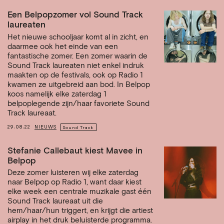
Een Belpopzomer vol Sound Track
laureaten
Het nieuwe schooljaar komt al in zicht, en
daarmee ook het einde van een
fantastische zomer. Een zomer waarin de
Sound Track laureaten niet enkel indruk
maakten op de festivals, ook op Radio 1
kwamen ze uitgebreid aan bod. In Belpop
koos namelijk elke zaterdag 1
belpoplegende zijn/haar favoriete Sound
Track laureaat.
29.08.22
NIEUWS
Sound Track
Stefanie Callebaut kiest Mavee in
Belpop
Deze zomer luisteren wij elke zaterdag
naar Belpop op Radio 1, want daar kiest
elke week een centrale muzikale gast één
Sound Track laureaat uit die
hem/haar/hun triggert, en krijgt die artiest
airplay in het druk beluisterde programma.