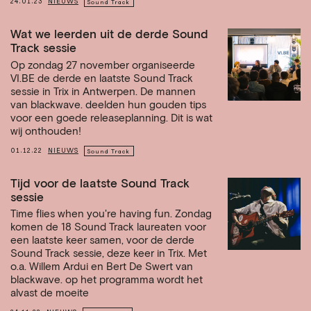
24.01.23
NIEUWS
Sound Track
Wat we leerden uit de derde Sound
Track sessie
Op zondag 27 november organiseerde
VI.BE de derde en laatste Sound Track
sessie in Trix in Antwerpen. De mannen
van blackwave. deelden hun gouden tips
voor een goede releaseplanning. Dit is wat
wij onthouden!
01.12.22
NIEUWS
Sound Track
Tijd voor de laatste Sound Track
sessie
Time flies when you're having fun. Zondag
komen de 18 Sound Track laureaten voor
een laatste keer samen, voor de derde
Sound Track sessie, deze keer in Trix. Met
o.a. Willem Ardui en Bert De Swert van
blackwave. op het programma wordt het
alvast de moeite