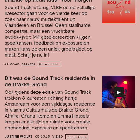
ambitie opnieuw klaar voor morgen
Sound Track is terug. VI.BE en de voltallige
livesector gaan voor de vierde keer op
zoek naar nieuw muziektalent uit
Vlaanderen en Brussel. Geen staalharde
competitie, maar een vruchtbare
kweekvijver: 144 geselecteerden krijgen
speelkansen, feedback en exposure en
maken kans op een uniek groeitraject op
maat. Schrijf je nu in!
24.03.25
NIEUWS
Sound Track
Dit was de Sound Track residentie in
de Brakke Grond
▶︎
Ook tijdens deze editie van Sound Track
trokken 3 laureaten richting hartje
Amsterdam voor een vijfdaagse residentie
in Vlaams Cultuurhuis de Brakke Grond.
Affaire, Oriana Ikomo en Emma Hessels
kregen er alle tijd en ruimte voor creatie,
ontmoeting, exposure en speelkansen.
JUSTINE WOLFS
05.03.25
VIDEO
Sound Track