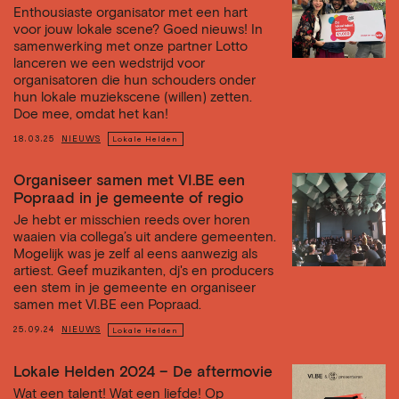
Enthousiaste organisator met een hart
voor jouw lokale scene? Goed nieuws! In
samenwerking met onze partner Lotto
lanceren we een wedstrijd voor
organisatoren die hun schouders onder
hun lokale muziekscene (willen) zetten.
Doe mee, omdat het kan!
18.03.25
NIEUWS
Lokale Helden
Organiseer samen met VI.BE een
Popraad in je gemeente of regio
Je hebt er misschien reeds over horen
waaien via collega’s uit andere gemeenten.
Mogelijk was je zelf al eens aanwezig als
artiest. Geef muzikanten, dj's en producers
een stem in je gemeente en organiseer
samen met VI.BE een Popraad.
25.09.24
NIEUWS
Lokale Helden
Lokale Helden 2024 – De aftermovie
Wat een talent! Wat een liefde! Op