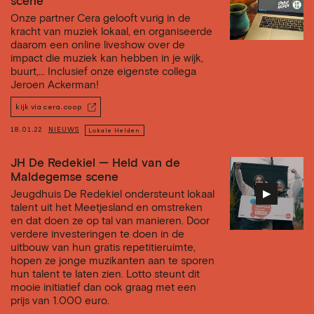
scene
Onze partner Cera gelooft vurig in de
kracht van muziek lokaal, en organiseerde
daarom een online liveshow over de
impact die muziek kan hebben in je wijk,
buurt,... Inclusief onze eigenste collega
Jeroen Ackerman!
kijk via cera.coop
18.01.22
NIEUWS
Lokale Helden
JH De Redekiel — Held van de
Maldegemse scene
▶︎
Jeugdhuis De Redekiel ondersteunt lokaal
talent uit het Meetjesland en omstreken
en dat doen ze op tal van manieren. Door
verdere investeringen te doen in de
uitbouw van hun gratis repetitieruimte,
hopen ze jonge muzikanten aan te sporen
hun talent te laten zien. Lotto steunt dit
mooie initiatief dan ook graag met een
prijs van 1.000 euro.