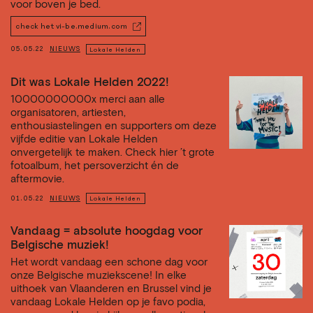
voor boven je bed.
check het vi-be.medium.com
05.05.22
NIEUWS
Lokale Helden
Dit was Lokale Helden 2022!
10000000000x merci aan alle
organisatoren, artiesten,
enthousiastelingen en supporters om deze
vijfde editie van Lokale Helden
onvergetelijk te maken. Check hier ’t grote
fotoalbum, het persoverzicht én de
aftermovie.
01.05.22
NIEUWS
Lokale Helden
Vandaag = absolute hoogdag voor
Belgische muziek!
Het wordt vandaag een schone dag voor
onze Belgische muziekscene! In elke
uithoek van Vlaanderen en Brussel vind je
vandaag Lokale Helden op je favo podia,