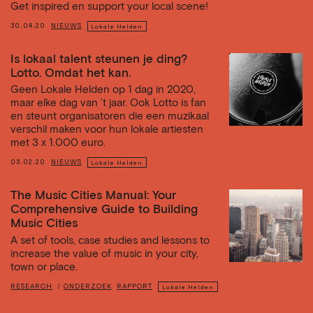
Get inspired en support your local scene!
30.04.20
NIEUWS
Lokale Helden
Is lokaal talent steunen je ding?
Lotto. Omdat het kan.
Geen Lokale Helden op 1 dag in 2020,
maar elke dag van ’t jaar. Ook Lotto is fan
en steunt organisatoren die een muzikaal
verschil maken voor hun lokale artiesten
met 3 x 1.000 euro.
03.02.20
NIEUWS
Lokale Helden
The Music Cities Manual: Your
Comprehensive Guide to Building
Music Cities
A set of tools, case studies and lessons to
increase the value of music in your city,
town or place.
RESEARCH
ONDERZOEK
RAPPORT
Lokale Helden