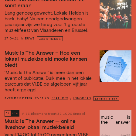
komt eraan
Lang genoeg gewacht. Lokale Helden is
back, baby! Na een noodgedwongen
pauzejaar zijn we terug voor ’t grootste
muziekfeest van Vlaanderen en Brussel.
27.04.21
NIEUWS
Lokale Helden
Music Is The Answer – Hoe een
lokaal muziekbeleid mooie kansen
biedt
‘Music Is The Answer’ is meer dan een
event of publicatie. Duik mee in het lokale
parcours dat VI.BE de afgelopen vijf jaar
heeft afgelegd.
SVEN DE POTTER
26.11.20
FEATURES
LONGREAD
Lokale Helden
17
nov.
VI.BE, Bloemenstraat 32, 1000 Brussel
Music Is The Answer — online
liveshow lokaal muziekbeleid
Vanaf 14:00 tot 15:00 presenteren VI.BE,