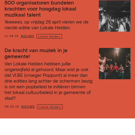
500 organisatoren bundelen
krachten voor hoogdag lokaal
muzikaal talent
Yeeeees, op vrijdag 26 april vieren we de
vierde editie van Lokale Helden.
11.04.19
NIEUWS
Lokale Helden
De kracht van muziek in je
gemeente!
Van Lokale Helden hebben jullie
ongetwijfeld al gehoord. Maar wist je ook
dat VI.BE (vroeger Poppunt) al meer dan
drie edities lang achter de schermen bezig
is om een popbeleid te initiëren binnen
het lokaal cultuurbeleid in je gemeente of
stad?
06.02.19
NIEUWS
Lokale Helden