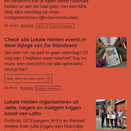
en vanavond kan je kijken welke nationale
helden er aan de haal gaan met een MIA.
Volg alles vandaag op onze
Instagramstories (@vi.bevoormuziek).
30.04.22
NIEUWS
MIA’s
Lokale Helden
Check alle Lokale Helden events in
deze bijlage van De Standaard
Van plan om op pad te gaan zaterdag? Of
nog aan ‘t twijfelen waar naartoe? Say no
more, een overzicht van alle optredens
vind je hier!
lees alles via issuu.com
28.04.22
NIEUWS
Lokale Helden
Lokale Helden organisatoren uit
Jette, Izegem en Avelgem krijgen
boost van Lotto
Proficiat, GC Essegem, Arti'Iz en Kreatief
Ateljee Krak: jullie krijgen een financiële