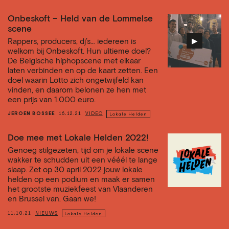
Onbeskoft – Held van de Lommelse
scene
▶︎
Rappers, producers, dj’s… iedereen is
welkom bij Onbeskoft. Hun ultieme doel?
De Belgische hiphopscene met elkaar
laten verbinden en op de kaart zetten. Een
doel waarin Lotto zich ongetwijfeld kan
vinden, en daarom belonen ze hen met
een prijs van 1.000 euro.
JEROEN BOSSEE
16.12.21
VIDEO
Lokale Helden
Doe mee met Lokale Helden 2022!
Genoeg stilgezeten, tijd om je lokale scene
wakker te schudden uit een vééél te lange
slaap. Zet op 30 april 2022 jouw lokale
helden op een podium en maak er samen
het grootste muziekfeest van Vlaanderen
en Brussel van. Gaan we!
11.10.21
NIEUWS
Lokale Helden