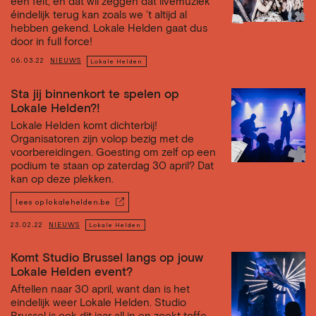
een feit, en dat wil zeggen dat livemuziek
éindelijk terug kan zoals we ’t altijd al
hebben gekend. Lokale Helden gaat dus
door in full force!
06.03.22
NIEUWS
Lokale Helden
Sta jij binnenkort te spelen op
Lokale Helden?!
Lokale Helden komt dichterbij!
Organisatoren zijn volop bezig met de
voorbereidingen. Goesting om zelf op een
podium te staan op zaterdag 30 april? Dat
kan op deze plekken.
lees op lokalehelden.be
23.02.22
NIEUWS
Lokale Helden
Komt Studio Brussel langs op jouw
Lokale Helden event?
Aftellen naar 30 april, want dan is het
eindelijk weer Lokale Helden. Studio