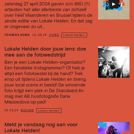
▶︎
zaterdag 27 april 2024 gaven zo’n 860 (!!)
artiesten het aller allerbeste van zichzelf
over héél Vlaanderen en Brussel tijdens de
zesde editie van Lokale Helden. En dat zag
er ongeveer zo uit...
THOMAS KUMS
10.05.24
VIDEO
Lokale Helden
Lokale Helden door jouw lens: doe
mee aan de fotowedstrijd
Ben je een Lokale Helden-organisator?
Een fanatieke Instagrammer? Of heb je
altijd een fototoestel bij de hand? Trek
erop uit tijdens Lokale Helden en breng
jouw local scene in beeld! De winnende
foto krijgt een plek in De Standaard én
mag met AB huisfotografe Daria
Miasoedova op pad!
26.03.24
NIEUWS
Lokale Helden
Meld je vandaag nog aan voor
Lokale Helden!