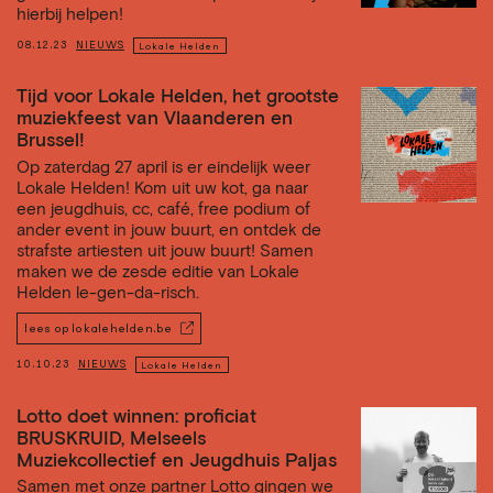
hierbij helpen!
08.12.23
NIEUWS
Lokale Helden
Tijd voor Lokale Helden, het grootste
muziekfeest van Vlaanderen en
Brussel!
Op zaterdag 27 april is er eindelijk weer
Lokale Helden! Kom uit uw kot, ga naar
een jeugdhuis, cc, café, free podium of
ander event in jouw buurt, en ontdek de
strafste artiesten uit jouw buurt! Samen
maken we de zesde editie van Lokale
Helden le-gen-da-risch.
lees op lokalehelden.be
10.10.23
NIEUWS
Lokale Helden
Lotto doet winnen: proficiat
BRUSKRUID, Melseels
Muziekcollectief en Jeugdhuis Paljas
Samen met onze partner Lotto gingen we