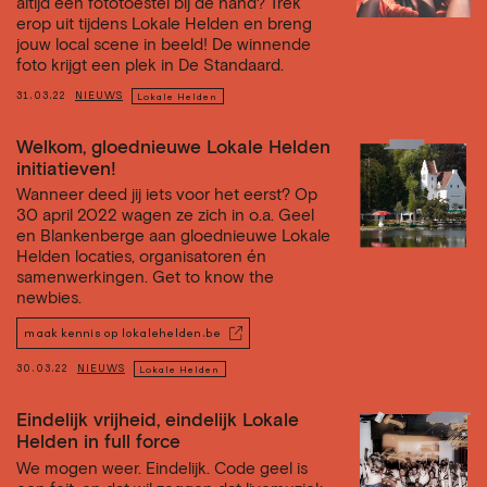
altijd een fototoestel bij de hand? Trek
erop uit tijdens Lokale Helden en breng
jouw local scene in beeld! De winnende
foto krijgt een plek in De Standaard.
31.03.22
NIEUWS
Lokale Helden
Welkom, gloednieuwe Lokale Helden
initiatieven!
Wanneer deed jij iets voor het eerst? Op
30 april 2022 wagen ze zich in o.a. Geel
en Blankenberge aan gloednieuwe Lokale
Helden locaties, organisatoren én
samenwerkingen. Get to know the
newbies.
maak kennis op lokalehelden.be
30.03.22
NIEUWS
Lokale Helden
Eindelijk vrijheid, eindelijk Lokale
Helden in full force
We mogen weer. Eindelijk. Code geel is