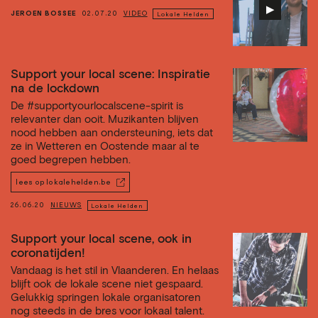
▶︎
JEROEN BOSSEE
02.07.20
VIDEO
Lokale Helden
Support your local scene: Inspiratie
na de lockdown
De #supportyourlocalscene-spirit is
relevanter dan ooit. Muzikanten blijven
nood hebben aan ondersteuning, iets dat
ze in Wetteren en Oostende maar al te
goed begrepen hebben.
lees op lokalehelden.be
26.06.20
NIEUWS
Lokale Helden
Support your local scene, ook in
coronatijden!
Vandaag is het stil in Vlaanderen. En helaas
blijft ook de lokale scene niet gespaard.
Gelukkig springen lokale organisatoren
nog steeds in de bres voor lokaal talent.