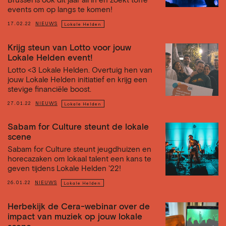
Brussel is ook dit jaar all in en zoekt toffe
events om op langs te komen!
17.02.22
NIEUWS
Lokale Helden
Krijg steun van Lotto voor jouw
Lokale Helden event!
Lotto <3 Lokale Helden. Overtuig hen van
jouw Lokale Helden initiatief en krijg een
stevige financiële boost.
27.01.22
NIEUWS
Lokale Helden
Sabam for Culture steunt de lokale
scene
Sabam for Culture steunt jeugdhuizen en
horecazaken om lokaal talent een kans te
geven tijdens Lokale Helden '22!
26.01.22
NIEUWS
Lokale Helden
Herbekijk de Cera-webinar over de
impact van muziek op jouw lokale