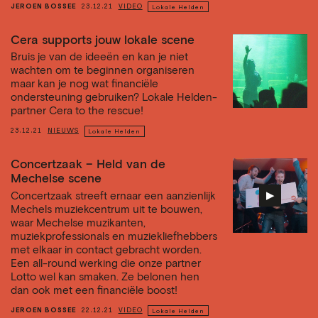
JEROEN BOSSEE
23.12.21
VIDEO
Lokale Helden
Cera supports jouw lokale scene
Bruis je van de ideeën en kan je niet
wachten om te beginnen organiseren
maar kan je nog wat financiële
ondersteuning gebruiken? Lokale Helden-
partner Cera to the rescue!
23.12.21
NIEUWS
Lokale Helden
Concertzaak – Held van de
Mechelse scene
▶︎
Concertzaak streeft ernaar een aanzienlijk
Mechels muziekcentrum uit te bouwen,
waar Mechelse muzikanten,
muziekprofessionals en muziekliefhebbers
met elkaar in contact gebracht worden.
Een all-round werking die onze partner
Lotto wel kan smaken. Ze belonen hen
dan ook met een financiële boost!
JEROEN BOSSEE
22.12.21
VIDEO
Lokale Helden