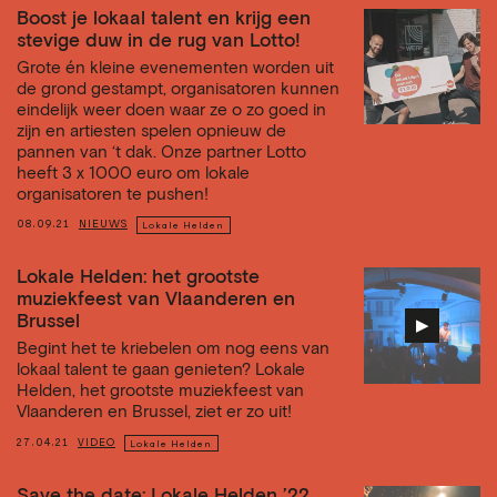
Boost je lokaal talent en krijg een
stevige duw in de rug van Lotto!
Grote én kleine evenementen worden uit
de grond gestampt, organisatoren kunnen
eindelijk weer doen waar ze o zo goed in
zijn en artiesten spelen opnieuw de
pannen van ‘t dak. Onze partner Lotto
heeft 3 x 1000 euro om lokale
organisatoren te pushen!
08.09.21
NIEUWS
Lokale Helden
Lokale Helden: het grootste
muziekfeest van Vlaanderen en
Brussel
▶︎
Begint het te kriebelen om nog eens van
lokaal talent te gaan genieten? Lokale
Helden, het grootste muziekfeest van
Vlaanderen en Brussel, ziet er zo uit!
27.04.21
VIDEO
Lokale Helden
Save the date: Lokale Helden ’22