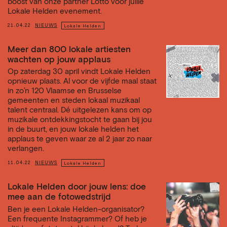
boost van onze partner Lotto voor jullie
Lokale Helden evenement.
21.04.22
NIEUWS
Lokale Helden
Meer dan 800 lokale artiesten
wachten op jouw applaus
Op zaterdag 30 april vindt Lokale Helden
opnieuw plaats. Al voor de vijfde maal staat
in zo’n 120 Vlaamse en Brusselse
gemeenten en steden lokaal muzikaal
talent centraal. Dé uitgelezen kans om op
muzikale ontdekkingstocht te gaan bij jou
in de buurt, en jouw lokale helden het
applaus te geven waar ze al 2 jaar zo naar
verlangen.
11.04.22
NIEUWS
Lokale Helden
Lokale Helden door jouw lens: doe
mee aan de fotowedstrijd
Ben je een Lokale Helden-organisator?
Een frequente Instagrammer? Of heb je