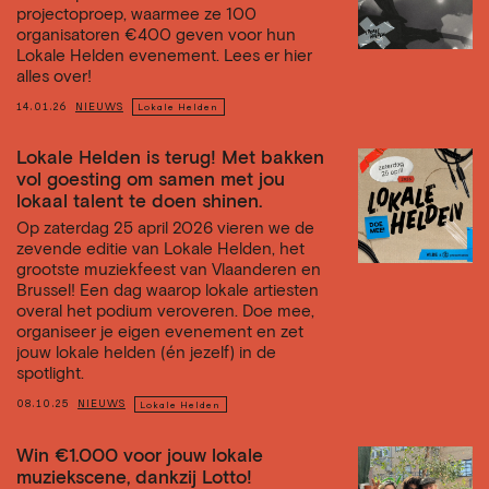
projectoproep, waarmee ze 100
organisatoren €400 geven voor hun
Lokale Helden evenement. Lees er hier
alles over!
14.01.26
NIEUWS
Lokale Helden
Lokale Helden is terug! Met bakken
vol goesting om samen met jou
lokaal talent te doen shinen.
Op zaterdag 25 april 2026 vieren we de
zevende editie van Lokale Helden, het
grootste muziekfeest van Vlaanderen en
Brussel! Een dag waarop lokale artiesten
overal het podium veroveren. Doe mee,
organiseer je eigen evenement en zet
jouw lokale helden (én jezelf) in de
spotlight.
08.10.25
NIEUWS
Lokale Helden
Win €1.000 voor jouw lokale
muziekscene, dankzij Lotto!