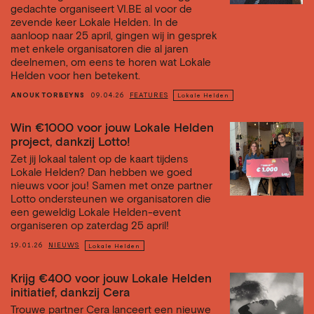
gedachte organiseert VI.BE al voor de
zevende keer Lokale Helden. In de
aanloop naar 25 april, gingen wij in gesprek
met enkele organisatoren die al jaren
deelnemen, om eens te horen wat Lokale
Helden voor hen betekent.
ANOUK TORBEYNS
09.04.26
FEATURES
Lokale Helden
Win €1000 voor jouw Lokale Helden
project, dankzij Lotto!
Zet jij lokaal talent op de kaart tijdens
Lokale Helden? Dan hebben we goed
nieuws voor jou! Samen met onze partner
Lotto ondersteunen we organisatoren die
een geweldig Lokale Helden-event
organiseren op zaterdag 25 april!
19.01.26
NIEUWS
Lokale Helden
Krijg €400 voor jouw Lokale Helden
initiatief, dankzij Cera
Trouwe partner Cera lanceert een nieuwe