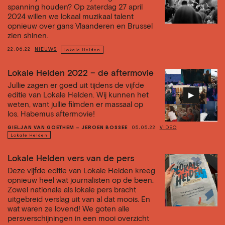
spanning houden? Op zaterdag 27 april
2024 willen we lokaal muzikaal talent
opnieuw over gans Vlaanderen en Brussel
zien shinen.
22.06.22
NIEUWS
Lokale Helden
Lokale Helden 2022 – de aftermovie
Jullie zagen er goed uit tijdens de vijfde
▶︎
editie van Lokale Helden. Wij kunnen het
weten, want jullie filmden er massaal op
los. Habemus aftermovie!
GIELJAN VAN GOETHEM – JEROEN BOSSEE
05.05.22
VIDEO
Lokale Helden
Lokale Helden vers van de pers
Deze vijfde editie van Lokale Helden kreeg
opnieuw heel wat journalisten op de been.
Zowel nationale als lokale pers bracht
uitgebreid verslag uit van al dat moois. En
wat waren ze lovend! We goten alle
persverschijningen in een mooi overzicht