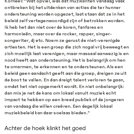
Korneel: “Wat opviel, was dat muzikanten vandaag vaak
ontbreken bij het uitdenken van acties die ter hunner
ondersteuning worden opgezet, laat staan dat ze in het
beleid zelf vertegenwoordigd zijn of betrokken worden.
Ik heb het dan niet over de koren, fanfares en
harmonieën, maar over de rocker, rapper, singer-
songwriter, dj etc. Noem ze gerust de niet-verenigde
artiesten. Het is een groep die zich nogal vrij beweegt en
zich moeilijk laat verenigen, maar massaal aanwezig is en
nood heeft aan ondersteuning. Het is belangrijk om hen
te omarmen, te erkennen en te ondersteunen. Als een
beleid geen aandacht geeft aan die groep, dreigen ze uit
de boot te vallen. En dan dreigt talent verloren te gaan,
omdat het niet opgemerkt wordt. En niet onbelangrijk:
dan mis je net de kans om lokaal vanuit muziek echt
impact te hebben op een breed publiek of de jongeren
van vandaag die willen creëren. Een degelijk lokaal
muziekbeleid kan daar soelaas bieden.”
Achter de hoek klinkt het goed