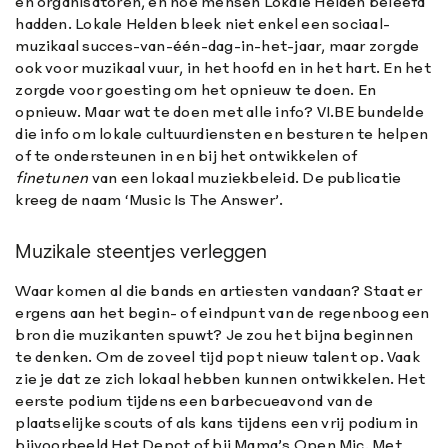
en organisatoren, en hoe mensen Lokale Helden beleefd
hadden. Lokale Helden bleek niet enkel een sociaal-
muzikaal succes-van-één-dag-in-het-jaar, maar zorgde
ook voor muzikaal vuur, in het hoofd en in het hart. En het
zorgde voor goesting om het opnieuw te doen. En
opnieuw. Maar wat te doen met alle info? VI.BE bundelde
die info om lokale cultuurdiensten en besturen te helpen
of te ondersteunen in en bij het ontwikkelen of
finetunen
van een lokaal muziekbeleid. De publicatie
kreeg de naam ‘Music Is The Answer’.
Muzikale steentjes verleggen
Waar komen al die bands en artiesten vandaan? Staat er
ergens aan het begin- of eindpunt van de regenboog een
bron die muzikanten spuwt? Je zou het bijna beginnen
te denken. Om de zoveel tijd popt nieuw talent op. Vaak
zie je dat ze zich lokaal hebben kunnen ontwikkelen. Het
eerste podium tijdens een barbecueavond van de
plaatselijke scouts of als kans tijdens een vrij podium in
bijvoorbeeld Het Depot of bij Mama’s Open Mic. Met