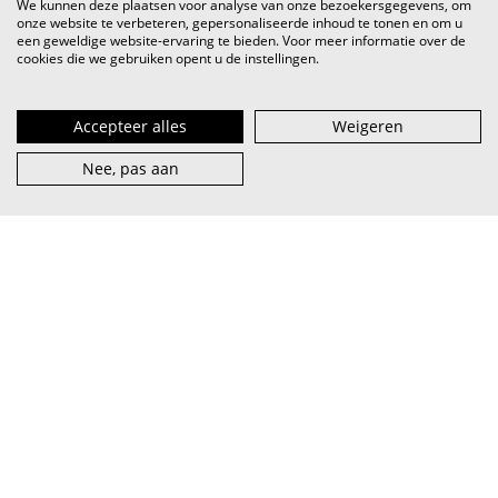
We kunnen deze plaatsen voor analyse van onze bezoekersgegevens, om
onze website te verbeteren, gepersonaliseerde inhoud te tonen en om u
een geweldige website-ervaring te bieden. Voor meer informatie over de
cookies die we gebruiken opent u de instellingen.
Hongerig naar nog meer inspiratie? Check in de
video hieronder hoe gemeenten vandaag inzetten op
muziek.
Accepteer alles
Weigeren
Nee, pas aan
Accepteer cookies om deze embed te
bekijken.
accepteer
instellingen