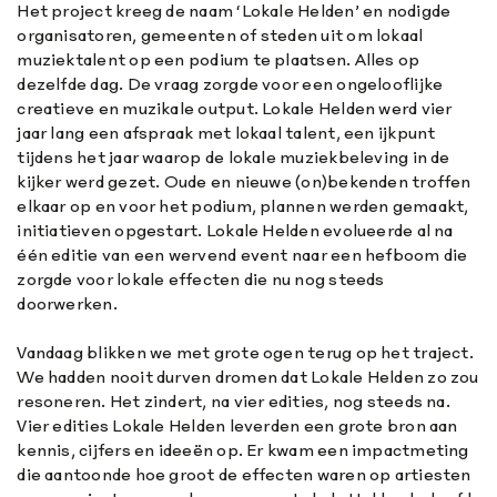
Het project kreeg de naam ‘Lokale Helden’ en nodigde
organisatoren, gemeenten of steden uit om lokaal
muziektalent op een podium te plaatsen. Alles op
dezelfde dag. De vraag zorgde voor een ongelooflijke
creatieve en muzikale output. Lokale Helden werd vier
jaar lang een afspraak met lokaal talent, een ijkpunt
tijdens het jaar waarop de lokale muziekbeleving in de
kijker werd gezet. Oude en nieuwe (on)bekenden troffen
elkaar op en voor het podium, plannen werden gemaakt,
initiatieven opgestart. Lokale Helden evolueerde al na
één editie van een wervend event naar een hefboom die
zorgde voor lokale effecten die nu nog steeds
doorwerken.
Vandaag blikken we met grote ogen terug op het traject.
We hadden nooit durven dromen dat Lokale Helden zo zou
resoneren. Het zindert, na vier edities, nog steeds na.
Vier edities Lokale Helden leverden een grote bron aan
kennis, cijfers en ideeën op. Er kwam een impactmeting
die aantoonde hoe groot de effecten waren op artiesten