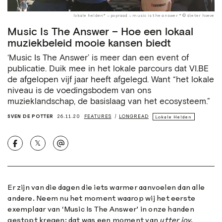
lokale helden* – popraad – music is the answer * © dieter hoeve
Music Is The Answer – Hoe een lokaal
muziekbeleid mooie kansen biedt
‘Music Is The Answer’ is meer dan een event of
publicatie. Duik mee in het lokale parcours dat VI.BE
de afgelopen vijf jaar heeft afgelegd. Want “het lokale
niveau is de voedingsbodem van ons
muzieklandschap, de basislaag van het ecosysteem.”
SVEN DE POTTER
26.11.20
FEATURES
LONGREAD
Lokale Helden
𝕏
Er zijn van die dagen die iets warmer aanvoelen dan alle
andere. Neem nu het moment waarop wij het eerste
exemplaar van ‘Music Is The Answer’ in onze handen
gestopt kregen: dat was een moment van
utter joy
.