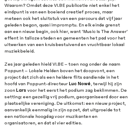
Waarom? Omdat deze VI.BE publicatie niet enkel het
eindpunt is van een boeiend creatief proces, maar
meteen ook het sluitstuk van een parcours dat vijf jaar
geleden begon, quasi impromptu. En elk einde grenst
aan een nieuw begin, ook hier, want ‘Music Is The Answer’
effent in talloze steden en gemeenten het pad voor het
uitwerken van een kruisbestuivend en vruchtbaar lokaal
muziekbeleid.
Zes jaar geleden hield VI.BE – toen nog onder de naam
Poppunt – Lokale Helden boven het doopvont, een
project dat zich als een heldere flits aandiende in het
hoofd van Poppunt-directeur
Luc Nowé
, terwijl hij zijn
zoon
Lars
voor het eerst het podium zag beklimmen. De
setting: een gezellig vrij podium, georganiseerd door een
plaatselijke vereniging. De uitkomst: een nieuw project,
aanvankelijk eenmalig in zijn opzet, dat uitgroeide tot
een nationale hoogdag voor muzikanten en
organisatoren, en dat al vier edities.