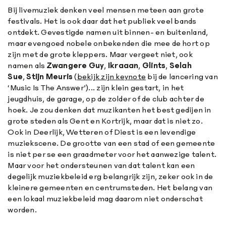
Bij livemuziek denken veel mensen meteen aan grote
festivals. Het is ook daar dat het publiek veel bands
ontdekt. Gevestigde namen uit binnen- en buitenland,
maar evengoed nobele onbekenden die mee de hort op
zijn met de grote kleppers. Maar vergeet niet, ook
namen als
Zwangere Guy
,
Ikraaan
,
Glints
,
Selah
Sue
,
Stijn Meuris
(
bekijk zijn keynote
bij de lancering van
‘Music Is The Answer’)... zijn klein gestart, in het
jeugdhuis, de garage, op de zolder of de club achter de
hoek. Je zou denken dat muzikanten het best gedijen in
grote steden als Gent en Kortrijk, maar dat is niet zo.
Ook in Deerlijk, Wetteren of Diest is een levendige
muziekscene. De grootte van een stad of een gemeente
is niet per se een graadmeter voor het aanwezige talent.
Maar voor het ondersteunen van dat talent kan een
degelijk muziekbeleid erg belangrijk zijn, zeker ook in de
kleinere gemeenten en centrumsteden. Het belang van
een lokaal muziekbeleid mag daarom niet onderschat
worden.