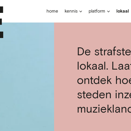
home
kennis
platform
lokaal
De strafst
lokaal. Laa
ontdek ho
steden in
muzieklan