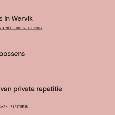
s in Wervik
ATERIËLE ONDERSTEUNING
Goossens
an private repetitie
PRAAK
REPETEREN