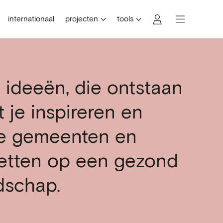
internationaal
projecten
tools
e ideeën, die ontstaan
t je inspireren en
e gemeenten en
zetten op een gezond
dschap.