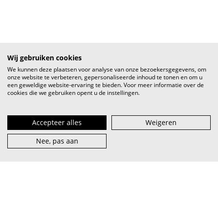
Wij gebruiken cookies
We kunnen deze plaatsen voor analyse van onze bezoekersgegevens, om
onze website te verbeteren, gepersonaliseerde inhoud te tonen en om u
een geweldige website-ervaring te bieden. Voor meer informatie over de
cookies die we gebruiken opent u de instellingen.
Accepteer alles
Weigeren
Nee, pas aan
VI.BE (spreek uit als
vaaib
) is het steunpunt voor artiest en
muzieksector — van beginner tot pro, van lokaal tot
internationaal.