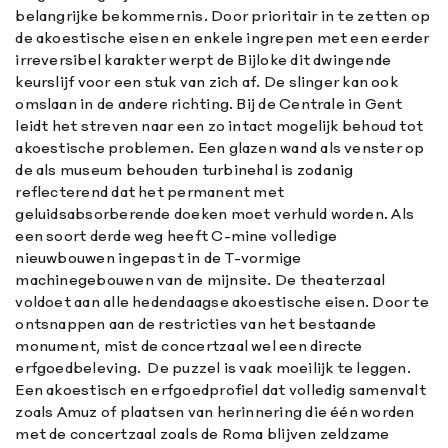
belangrijke bekommernis. Door prioritair in te zetten op
de akoestische eisen en enkele ingrepen met een eerder
irreversibel karakter werpt de Bijloke dit dwingende
keurslijf voor een stuk van zich af. De slinger kan ook
omslaan in de andere richting. Bij de Centrale in Gent
leidt het streven naar een zo intact mogelijk behoud tot
akoestische problemen. Een glazen wand als venster op
de als museum behouden turbinehal is zodanig
reflecterend dat het permanent met
geluidsabsorberende doeken moet verhuld worden. Als
een soort derde weg heeft C-mine volledige
nieuwbouwen ingepast in de T-vormige
machinegebouwen van de mijnsite. De theaterzaal
voldoet aan alle hedendaagse akoestische eisen. Door te
ontsnappen aan de restricties van het bestaande
monument, mist de concertzaal wel een directe
erfgoedbeleving. De puzzel is vaak moeilijk te leggen.
Een akoestisch en erfgoedprofiel dat volledig samenvalt
zoals Amuz of plaatsen van herinnering die één worden
met de concertzaal zoals de Roma blijven zeldzame