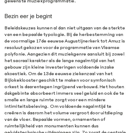
gewenste muziekprogrammatie.
Bezin eer je begint
Beleidskeuzes kunnen al dan niet uitgaan van de sterkte
van een bepaalde typologie. Bij de herbestemming van
de voormalige 17de eeuwse Augustijnerkerk tot Amuz is
resoluut gekozen voor de programmatie van Vlaamse
polyfonie. Aangezien dit muziekgenre aansluit bij zowel
het sacraal karakter als de lange nagalmtijd van het
gebouw zijn kleine investeringen voldoende inzake
akoestiek. Om de 13de eeuwse ziekenzaal van het
Bijlokeklooster geschikt te maken voor symfonisch
orkest is daarentegen ingrijpend verbouwd. Het houten
dakgebinte absorbeert immers veel geluid en ook de te
smalle en lange ruimte zorgt voor een mindere
intimiteitsbeleving. Om voldoende nagalmtijd te
creëren is daarom het volume vergroot door uitdieping
van de vloer. Bepaalde vormen, ornamenten of
ruimtelijkheid van monumenten kunnen dus
geluidstechnische uitdagingen zijn. Zo zorgt de centrale