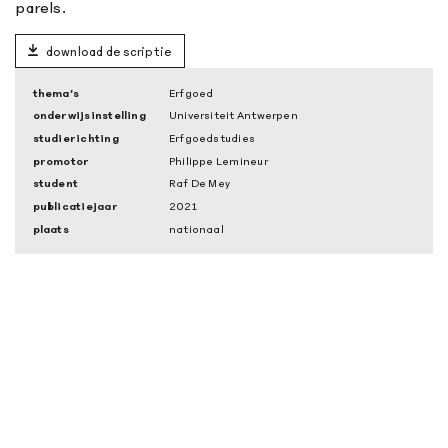
parels.
download de scriptie
thema’s
Erfgoed
onderwijsinstelling
Universiteit Antwerpen
studierichting
Erfgoedstudies
promotor
Philippe Lemineur
student
Raf De Mey
publicatiejaar
2021
plaats
nationaal