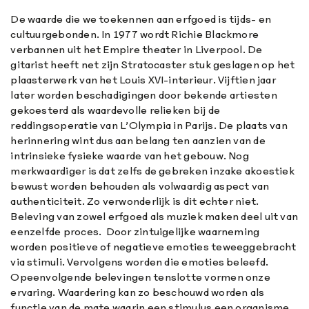
De waarde die we toekennen aan erfgoed is tijds- en
cultuurgebonden. In 1977 wordt Richie Blackmore
verbannen uit het Empire theater in Liverpool. De
gitarist heeft net zijn Stratocaster stuk geslagen op het
plaasterwerk van het Louis XVI-interieur. Vijftien jaar
later worden beschadigingen door bekende artiesten
gekoesterd als waardevolle relieken bij de
reddingsoperatie van L’Olympia in Parijs. De plaats van
herinnering wint dus aan belang ten aanzien van de
intrinsieke fysieke waarde van het gebouw. Nog
merkwaardiger is dat zelfs de gebreken inzake akoestiek
bewust worden behouden als volwaardig aspect van
authenticiteit. Zo verwonderlijk is dit echter niet.
Beleving van zowel erfgoed als muziek maken deel uit van
eenzelfde proces. Door zintuigelijke waarneming
worden positieve of negatieve emoties teweeggebracht
via stimuli. Vervolgens worden die emoties beleefd.
Opeenvolgende belevingen tenslotte vormen onze
ervaring. Waardering kan zo beschouwd worden als
functie van de mate waarin een stimulus een organisme