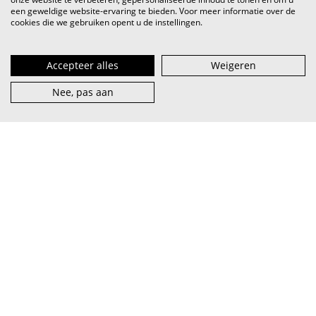
een geweldige website-ervaring te bieden. Voor meer informatie over de
cookies die we gebruiken opent u de instellingen.
Accepteer alles
Weigeren
Nee, pas aan
VI.BE (spreek uit als
vaaib
) is het steunpunt voor artiest en
muzieksector — van beginner tot pro, van lokaal tot
internationaal.
abonneer je op onze nieuwsbrief
facebook
over VI.BE
adverteren
instagram
contact
privacy & terms
linkedin
vacatures
cookies