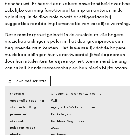
beschouwd. Er heerst een zekere onwetendheid over hoe
zakelijke vorming functioneel te implementeren in de
opleiding. In de discussie wordt er stilgestaan bij
suggesties rond de implementatie van zakelijke vorming.
Deze masterproef gelooft in de cruciale rol die hogere
muziekopleidingen spelen in het doorgroeiproces van
beginnende muzikanten. Het is wenselijk dat de hogere
muziekopleidingen hun verantwoordelijkheid opnemen
door hun studenten te wijzen op het toenemend belang
van zakelijk ondernemerschap en hen hierin bij te staan.
Download scriptie
thema’s
Onderwijs, Talentontwikkeling
onderwijsinstelling
VUB
studierichting
Agogische Wetenschappen
promotor
Katia Segers
student
Kathleen Vogelaers
publicatiejaar
2011
plaats
nationaal