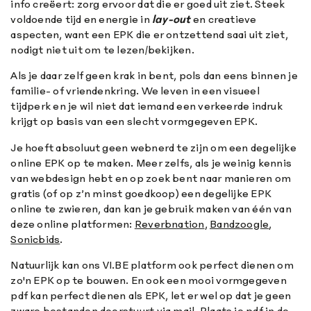
info creëert: zorg ervoor dat die er goed uit ziet. Steek
voldoende tijd en energie in
lay-out
en creatieve
aspecten, want een EPK die er ontzettend saai uit ziet,
nodigt niet uit om te lezen/bekijken.
Als je daar zelf geen krak in bent, pols dan eens binnen je
familie- of vriendenkring. We leven in een visueel
tijdperk en je wil niet dat iemand een verkeerde indruk
krijgt op basis van een slecht vormgegeven EPK.
Je hoeft absoluut geen webnerd te zijn om een degelijke
online EPK op te maken. Meer zelfs, als je weinig kennis
van webdesign hebt en op zoek bent naar manieren om
gratis (of op z’n minst goedkoop) een degelijke EPK
online te zwieren, dan kan je gebruik maken van één van
deze online platformen:
Reverbnation
,
Bandzoogle
,
Sonicbids
.
Natuurlijk kan ons VI.BE platform ook perfect dienen om
zo'n EPK op te bouwen. En ook een mooi vormgegeven
pdf kan perfect dienen als EPK, let er wel op dat je geen
zware bestanden doorstuurt via mail. Plaats je pdf in de