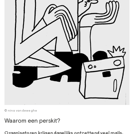
© nina vandeweghe
Waarom een perskit?
Organisatoren krijgen dagelijks ontzettend veel mails.