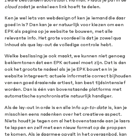
cloud
zodat je enkel een link hoeft te delen.
Ken je wel iets van webdesign of ken je iemand die daar
goed in is? Dan kan je er natuurlijk voor kiezen om een
EPK als pagina op je website te bouwen, met alle
relevante info. Het grote voordeel is dat je zowel qua
inhoud als qua lay-out de volledige controle hebt.
Welke beslissing je ook maakt, we kunnen niet genoeg
beklemtonen dat een EPK actueel moet zijn. Dat is dan
ook het grootste nadeel als je je EPK bouwt en in je
website integreert: actuele informatie correct bijhouden
van een goed draaiende artiest, kan best tijdsintensief
worden. Dan is één van bovenstaande platforms met
automatische synchronisatie natuurlijk handiger.
Als de lay-out in orde is en alle info
up-to-date
is, kan je
misschien eens nadenken over het creatieve aspect.
Niets houdt je tegen om al het bovenstaande aan je laars
te lappen en zelf met een nieuw format op de proppen
te komen. Als je daarmee opvalt in het overaanbod, kan