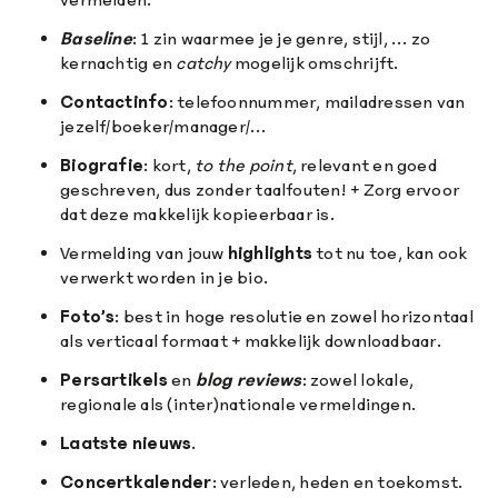
Baseline
: 1 zin waarmee je je genre, stijl, … zo
kernachtig en
catchy
mogelijk omschrijft.
Contactinfo
: telefoonnummer, mailadressen van
jezelf/boeker/manager/…
Biografie
: kort,
to the point
, relevant en goed
geschreven, dus zonder taalfouten! + Zorg ervoor
dat deze makkelijk kopieerbaar is.
Vermelding van jouw
highlights
tot nu toe, kan ook
verwerkt worden in je bio.
Foto’s
: best in hoge resolutie en zowel horizontaal
als verticaal formaat + makkelijk downloadbaar.
Persartikels
en
blog reviews
: zowel lokale,
regionale als (inter)nationale vermeldingen.
Laatste nieuws
.
Concertkalender
: verleden, heden en toekomst.