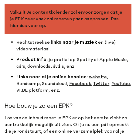
Valkuil! Je contentkalender zal ervoor zorgen dat je
je EPK zeer vaak zal moeten gaan aanpassen. Pas
hier dus voor op.
Rechtstreekse
links naar je muziek
en (live)
videomateriaal.
Product info
: je profiel op Spotify of Apple Music,
cd’s, downloads, dvd’s, enz.
Links naar al je online kanalen
:
website
,
Bandcamp, Soundcloud,
Facebook
,
Twitter
,
YouTube
,
VI.BE platform
, enz.
Hoe bouw je zo een EPK?
Los van de inhoud moet je EPK er op het eerste zicht zo
aantrekkelijk mogelijk uit zien. Of je nu een pdf opmaakt
die je rondstuurt, of een online verzamelplek voor al je