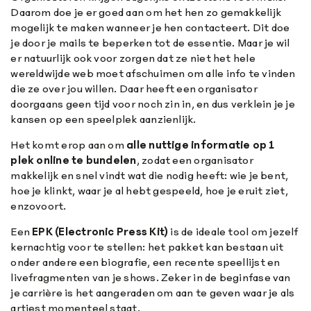
Daarom doe je er goed aan om het hen zo gemakkelijk
mogelijk te maken wanneer je hen contacteert. Dit doe
je door je mails te beperken tot de essentie. Maar je wil
er natuurlijk ook voor zorgen dat ze niet het hele
wereldwijde web moet afschuimen om alle info te vinden
die ze over jou willen. Daar heeft een organisator
doorgaans geen tijd voor noch zin in, en dus verklein je je
kansen op een speelplek aanzienlijk.
Het komt erop aan om
alle nuttige informatie op 1
plek online te bundelen
, zodat een organisator
makkelijk en snel vindt wat die nodig heeft: wie je bent,
hoe je klinkt, waar je al hebt gespeeld, hoe je eruit ziet,
enzovoort.
Een
EPK (Electronic Press Kit)
is de ideale tool om jezelf
kernachtig voor te stellen: het pakket kan bestaan uit
onder andere een biografie, een recente speellijst en
livefragmenten van je shows. Zeker in de beginfase van
je carrière is het aangeraden om aan te geven waar je als
artiest momenteel staat.