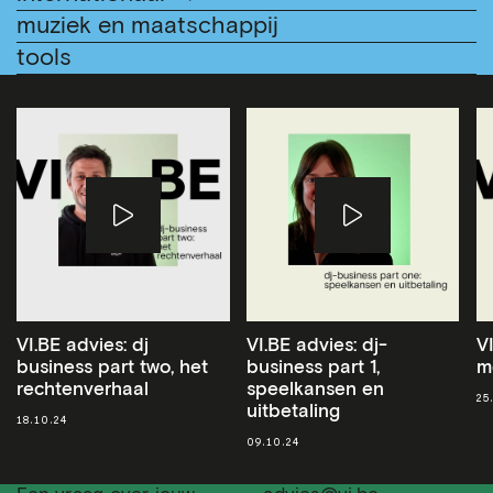
muziek en maatschappij
tools
VI.BE advies: dj
VI.BE advies: dj-
VI
business part two, het
business part 1,
m
rechtenverhaal
speelkansen en
25
uitbetaling
18.10.24
09.10.24