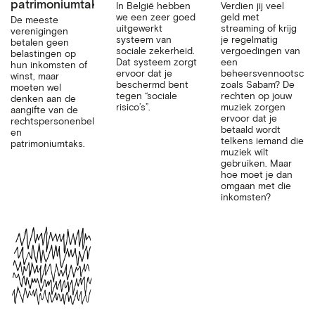
patrimoniumtaks
In België hebben
Verdien jij veel
we een zeer goed
geld met
De meeste
uitgewerkt
streaming of krijg
verenigingen
systeem van
je regelmatig
betalen geen
sociale zekerheid.
vergoedingen van
belastingen op
Dat systeem zorgt
een
hun inkomsten of
ervoor dat je
beheersvennootscha
winst, maar
beschermd bent
zoals Sabam? De
moeten wel
tegen “sociale
rechten op jouw
denken aan de
risico’s”.
muziek zorgen
aangifte van de
ervoor dat je
rechtspersonenbelasting
betaald wordt
en
telkens iemand die
patrimoniumtaks.
muziek wilt
gebruiken. Maar
hoe moet je dan
omgaan met die
inkomsten?