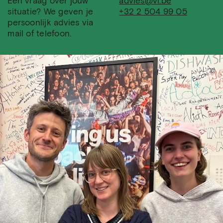
Een vraag over jouw
advies@vi.be
situatie? We geven je
+32 2 504 99 05
persoonlijk advies via
mail of telefoon.