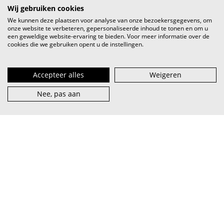
Wij gebruiken cookies
We kunnen deze plaatsen voor analyse van onze bezoekersgegevens, om
onze website te verbeteren, gepersonaliseerde inhoud te tonen en om u
een geweldige website-ervaring te bieden. Voor meer informatie over de
cookies die we gebruiken opent u de instellingen.
Accepteer alles
Weigeren
Nee, pas aan
VI.BE (spreek uit als
vaaib
) is het steunpunt voor artiest en
muzieksector — van beginner tot pro, van lokaal tot
internationaal.
abonneer je op onze nieuwsbrief