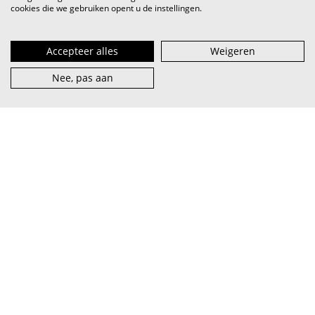
cookies die we gebruiken opent u de instellingen.
Accepteer alles
Weigeren
Nee, pas aan
VI.BE (spreek uit als
vaaib
) is het steunpunt voor artiest en
muzieksector — van beginner tot pro, van lokaal tot
internationaal.
abonneer je op onze nieuwsbrief
facebook
over VI.BE
adverteren
instagram
contact
privacy & terms
linkedin
vacatures
cookies
youtube
word partner
© 2026 VI.BE