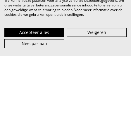
We kunnen deze plaatsen voor analyse van onze bezoekersgegevens, om
onze website te verbeteren, gepersonaliseerde inhoud te tonen en om u
een geweldige website-ervaring te bieden. Voor meer informatie over de
cookies die we gebruiken opent u de instellingen.
Accepteer alles
Weigeren
Nee, pas aan
VI.BE (spreek uit als
vaaib
) is het steunpunt voor artiest en
muzieksector — van beginner tot pro, van lokaal tot
internationaal.
abonneer je op onze nieuwsbrief
facebook
over VI.BE
adverteren
instagram
contact
privacy & terms