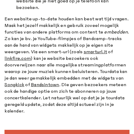
website die je niet goed op je telefoon kan
bezoeken.
Een website up-to-date houden kan best wat tijd vragen.
Maak het jezelf makkelijk en gebruik zoveel mogelijk
functies van andere platforms om content te
embedden
.
Zo kan je bv. je YouTube-filmpjes of Bandcamp-tracks
aan de hand van widgets makkelijk op je eigen site
weergeven. Via een smart-url (zoals
smarturl.it
of
linkfire.com
) kan je website bezoekers ook
doorverwijzen naar alle mogelijke streamingplatformen
waarop ze jouw muziek kunnen beluisteren. Tourdata kan
je dan weer gemakkelijk embedden met de widgets van
Songkick
of
Bandsintown
. Die geven bezoekers meteen
ook de handige optie om zich te abonneren op jouw
concertkalender. Let natuurlijk wel op dat je je tourdata
geregeld update, zodat deze altijd actueel zijn in je
kalender.