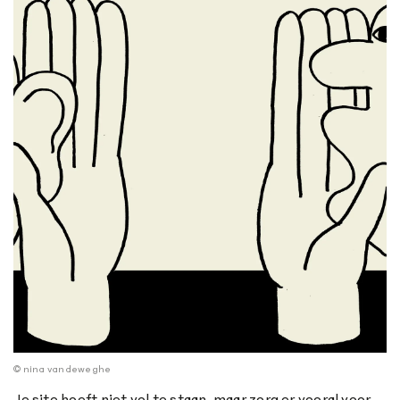
© nina vandeweghe
Je site hoeft niet vol te staan, maar zorg er vooral voor