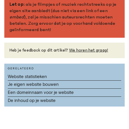
Let op
: als je filmpjes of muziek rechtstreeks op je
eigen site aanbiedt (dus niet via een link of een
embed
), zal je misschien auteursrechten moeten
betalen. Zorg ervoor dat je op voorhand voldoende
geïnformeerd bent!
Heb je feedback op dit artikel?
We horen het graag!
GERELATEERD
Website statistieken
Je eigen website bouwen
Een domeinnaam voor je website
De inhoud op je website