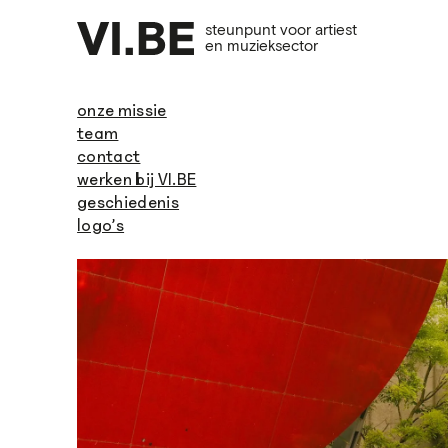
steunpunt voor artiest
en muzieksector
onze missie
team
contact
werken bij VI.BE
geschiedenis
logo’s