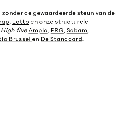
: zonder de gewaardeerde steun van de
hap
,
Lotto
en onze structurele
.
High five
Amplo
,
PRG
,
Sabam
,
dio Brussel
en
De Standaard
.