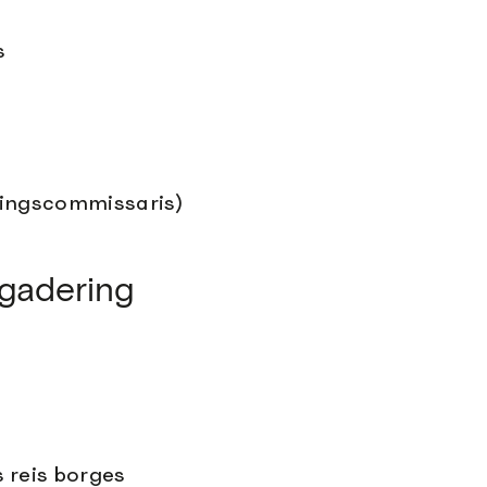
s
ringscommissaris)
gadering
 reis borges