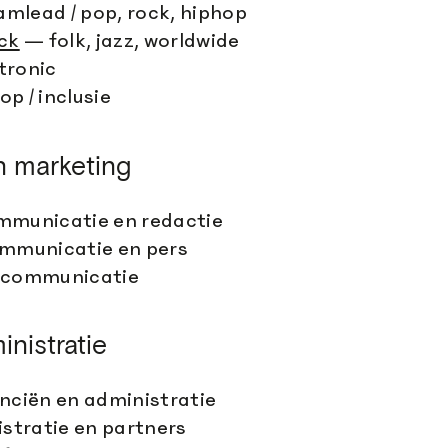
mlead / pop, rock, hiphop
eck
— folk, jazz, worldwide
tronic
p / inclusie
n marketing
municatie en redactie
mmunicatie en pers
communicatie
inistratie
nciën en administratie
stratie en partners