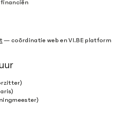
financiën
t
— coördinatie web en VI.BE platform
uur
rzitter)
aris)
nningmeester)