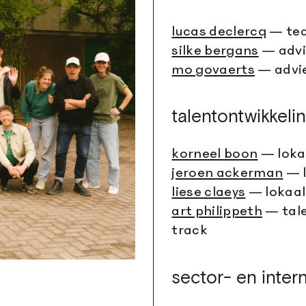
lucas declercq
— tea
silke bergans
— advi
mo govaerts
— advie
talentontwikkeli
korneel boon
— loka
jeroen ackerman
— l
liese claeys
— lokaal 
art philippeth
— tale
track
sector- en inter