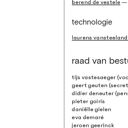
berend de vestele
— 
technologie
laurens vansteeland
raad van best
tijs vastesaeger (voo
geert geuten (secret
didier deneuter (pe
pieter goiris
daniëlle gielen
eva demaré
jeroen geerinck