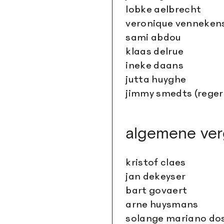
lobke aelbrecht
veronique venneken
sami abdou
klaas delrue
ineke daans
jutta huyghe
jimmy smedts (rege
algemene ver
kristof claes
jan dekeyser
bart govaert
arne huysmans
solange mariano dos