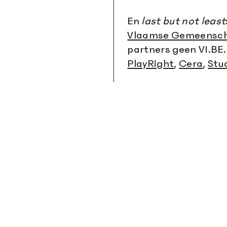
En
last but not least
Vlaamse Gemeensc
partners geen VI.BE
PlayRight
,
Cera
,
Stu