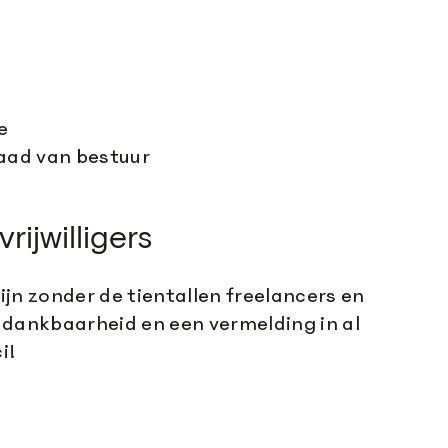
e
raad van bestuur
rijwilligers
zijn zonder de tientallen freelancers en
ge dankbaarheid en een vermelding in al
i!