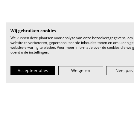
Wij gebruiken cookies
We kunnen deze plaatsen voor analyse van onze bezoekersgegevens, om
website te verbeteren, gepersonaliseerde inhoud te tonen en om u een g
website-ervaring te bieden. Voor meer informatie over de cookies die we 
opent u de instellingen.
Accepteer alles
Weigeren
Nee, pas
VI.BE (spreek uit als
vaaib
) is het st
artiest en muzieksector — van beginn
lokaal tot internationaal.