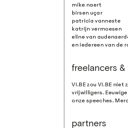
mike naert
birsen uçar
patricia vanneste
katrijn vermoesen
eline van audenaerd
en iedereen van de 
freelancers & v
VI.BE zou VI.BE niet 
vrijwilligers. Eeuwi
onze speeches. Merc
partners