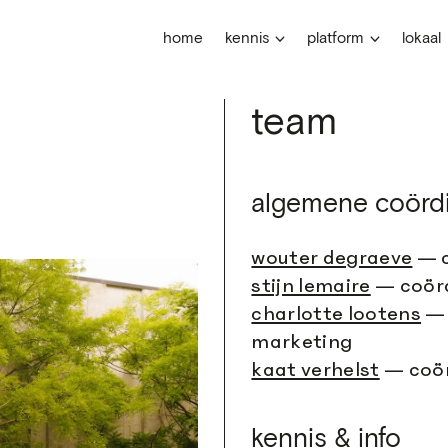
home
kennis
platform
lokaal
team
algemene coördi
wouter degraeve
— c
stijn lemaire
— coörd
charlotte lootens
— 
marketing
kaat verhelst
— coör
kennis & info