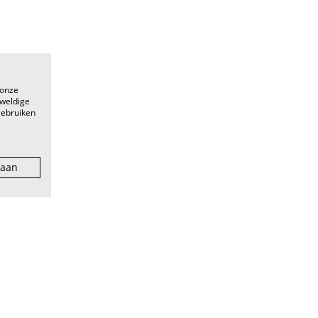
 onze
eweldige
gebruiken
 aan
facebook
eunpunt voor
instagram
er tot pro, van
linkedin