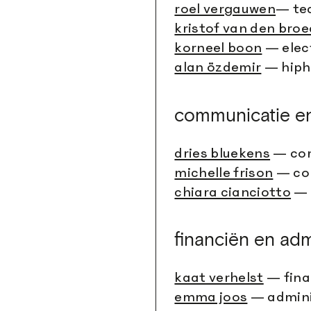
roel vergauwen
— tea
kristof van den bro
korneel boon
— elec
alan özdemir
— hipho
communicatie e
dries bluekens
— com
michelle frison
— co
chiara cianciotto
— 
financiën en adm
kaat verhelst
— fina
emma joos
— admini