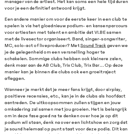
manager van de artiest. Het kan soms een hele tijd duren
voor je een definitief antwoord krijgt.
Een andere manier om voor de eerste keer in een club te
spelen is via het gloednieuw podium- en kansenparcours
voor artiesten met talent en ambitie dat VI.BE samen
met de livesector organiseert. Band, singer-songwriter,
MC, solo-act of liveproducer? Met
Sound Track
geven we
je de gelegenheid om een versnelling hoger te
schakelen. Sommige clubs hebben ook kleinere zalen,
denk maar aan de AB Club, Trix Club, Trix Bar… Op deze
manier kan je binnen die clubs ook een groeitraject
afleggen.
Wanneer je merkt dat je meer fans krijgt, door airplay,
positieve recensies, etc., kan je in de clubs als hoofdact
aantreden. De uitkoopsommen zullen stijgen en jouw
omkadering zal samen met jou groeien. Het is belangrijk
om in deze fase goed na te denken over hoe je op dit
podium wil staan, denk na over een lichtshow en zorg dat
je sound helemaal op punt staat voor deze podia. Dit kan