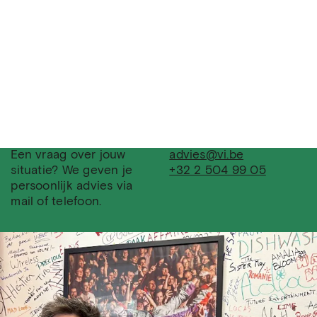
Een vraag over jouw
advies@vi.be
situatie? We geven je
+32 2 504 99 05
persoonlijk advies via
mail of telefoon.