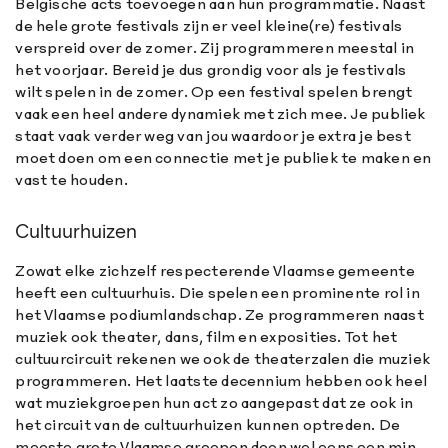
Belgische acts toevoegen aan hun programmatie. Naast
de hele grote festivals zijn er veel kleine(re) festivals
verspreid over de zomer. Zij programmeren meestal in
het voorjaar. Bereid je dus grondig voor als je festivals
wilt spelen in de zomer. Op een festival spelen brengt
vaak een heel andere dynamiek met zich mee. Je publiek
staat vaak verder weg van jou waardoor je extra je best
moet doen om een connectie met je publiek te maken en
vast te houden.
Cultuurhuizen
Zowat elke zichzelf respecterende Vlaamse gemeente
heeft een cultuurhuis. Die spelen een prominente rol in
het Vlaamse podiumlandschap. Ze programmeren naast
muziek ook theater, dans, film en exposities. Tot het
cultuurcircuit rekenen we ook de theaterzalen die muziek
programmeren. Het laatste decennium hebben ook heel
wat muziekgroepen hun act zo aangepast dat ze ook in
het circuit van de cultuurhuizen kunnen optreden. De
meeste grote Vlaamse groepen doen wel eens een min