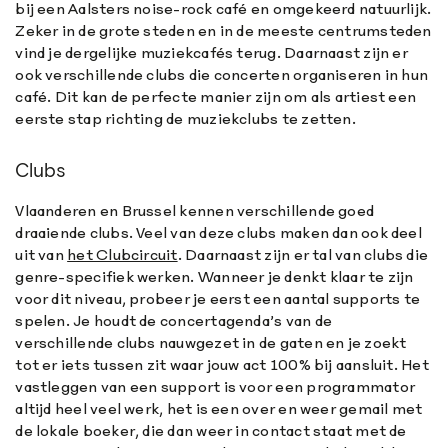
bij een Aalsters noise-rock café en omgekeerd natuurlijk.
Zeker in de grote steden en in de meeste centrumsteden
vind je dergelijke muziekcafés terug. Daarnaast zijn er
ook verschillende clubs die concerten organiseren in hun
café. Dit kan de perfecte manier zijn om als artiest een
eerste stap richting de muziekclubs te zetten.
Clubs
Vlaanderen en Brussel kennen verschillende goed
draaiende clubs. Veel van deze clubs maken dan ook deel
uit van
het Clubcircuit
. Daarnaast zijn er tal van clubs die
genre-specifiek werken. Wanneer je denkt klaar te zijn
voor dit niveau, probeer je eerst een aantal supports te
spelen. Je houdt de concertagenda’s van de
verschillende clubs nauwgezet in de gaten en je zoekt
tot er iets tussen zit waar jouw act 100% bij aansluit. Het
vastleggen van een support is voor een programmator
altijd heel veel werk, het is een over en weer gemail met
de lokale boeker, die dan weer in contact staat met de