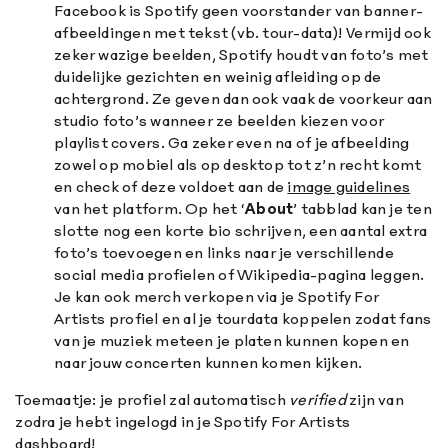
Facebook is Spotify geen voorstander van banner-
afbeeldingen met tekst (vb. tour-data)! Vermijd ook
zeker wazige beelden, Spotify houdt van foto’s met
duidelijke gezichten en weinig afleiding op de
achtergrond. Ze geven dan ook vaak de voorkeur aan
studio foto’s wanneer ze beelden kiezen voor
playlist covers. Ga zeker even na of je afbeelding
zowel op mobiel als op desktop tot z’n recht komt
en check of deze voldoet aan de
image guidelines
van het platform.
Op het ‘
About
’ tabblad kan je ten
slotte nog een korte bio schrijven, een aantal extra
foto’s toevoegen en links naar je verschillende
social media profielen of Wikipedia-pagina leggen.
Je kan ook merch verkopen via je Spotify For
Artists profiel en al je tourdata koppelen zodat fans
van je muziek meteen je platen kunnen kopen en
naar jouw concerten kunnen komen kijken.
Toemaatje: je profiel zal automatisch
verified
zijn van
zodra je hebt ingelogd in je Spotify For Artists
dashboard!