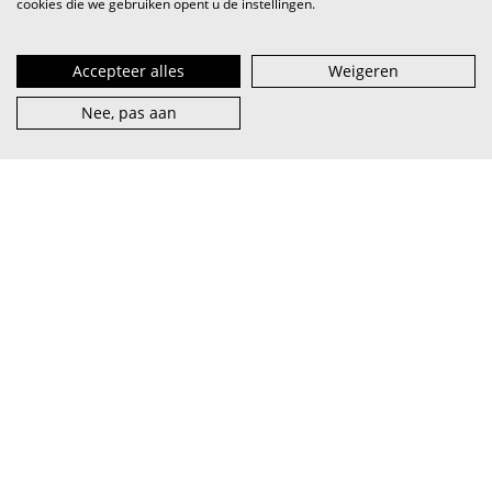
cookies die we gebruiken opent u de instellingen.
Accepteer alles
Weigeren
Nee, pas aan
VI.BE (spreek uit als
vaaib
) is het steunpunt voor artiest en
muzieksector — van beginner tot pro, van lokaal tot
internationaal.
abonneer je op onze nieuwsbrief
facebook
over VI.BE
adverteren
instagram
contact
privacy & terms
linkedin
vacatures
cookies
youtube
word partner
© 2026 VI.BE