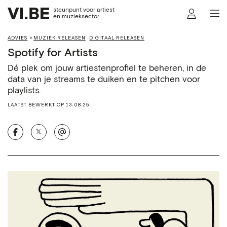
steunpunt voor artiest
en muzieksector
ADVIES
MUZIEK RELEASEN
DIGITAAL RELEASEN
Spotify for Artists
Dé plek om jouw artiestenprofiel te beheren, in de
data van je streams te duiken en te pitchen voor
playlists.
LAATST BEWERKT OP 13.08.25
𝕏