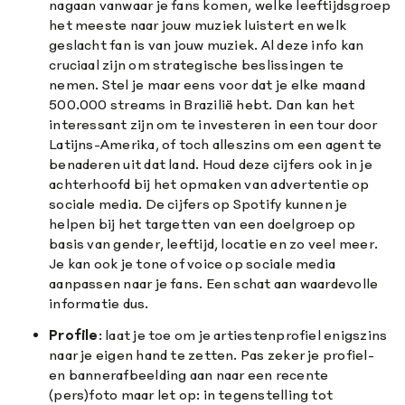
nagaan vanwaar je fans komen, welke leeftijdsgroep
het meeste naar jouw muziek luistert en welk
geslacht fan is van jouw muziek. Al deze info kan
cruciaal zijn om strategische beslissingen te
nemen. Stel je maar eens voor dat je elke maand
500.000 streams in Brazilië hebt. Dan kan het
interessant zijn om te investeren in een tour door
Latijns-Amerika, of toch alleszins om een agent te
benaderen uit dat land. Houd deze cijfers ook in je
achterhoofd bij het opmaken van advertentie op
sociale media. De cijfers op Spotify kunnen je
helpen bij het targetten van een doelgroep op
basis van gender, leeftijd, locatie en zo veel meer.
Je kan ook je tone of voice op sociale media
aanpassen naar je fans. Een schat aan waardevolle
informatie dus.
Profile
: laat je toe om je artiestenprofiel enigszins
naar je eigen hand te zetten. Pas zeker je profiel-
en bannerafbeelding aan naar een recente
(pers)foto maar let op: in tegenstelling tot