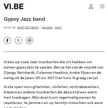
Gypsy Jazz band
03.07.26
MZKT ZKT MZKT
BLAZER
JAZZ
𝕏
Ik ben op zoek naar muzikanten die zin hebben om
samen gypsy jazz te spelen. Ben je fan van de muziek van
Django Reinhardt, Coleman Hawkins, André Ekyan en de
swing uit de jaren '30 en '40? Dan hoor ik graag van je!
Ik sta open voor gitaristen, violisten, contrabassisten,
blazers en andere muzikanten die deze stijl een warm
hart toedragen. Mijn doel is om regelmatig samen te
repeteren, te jammen en op termijn misschien ook eens
op te treden.