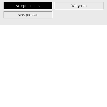
Accepteer alles
Weigeren
Nee, pas aan
VI.BE (spreek uit als
vaaib
) is het steunpunt voor artiest en
muzieksector — van beginner tot pro, van lokaal tot
internationaal.
abonneer je op onze nieuwsbrief
facebook
over VI.BE
adverteren
instagram
contact
privacy & terms
linkedin
vacatures
cookies
youtube
word partner
© 2026 VI.BE