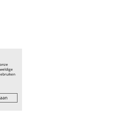
 onze
eweldige
gebruiken
 aan