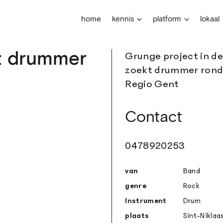
home
kennis
platform
lokaal
t drummer
Grunge project in de s
zoekt drummer rond 
Regio Gent
Contact
0478920253
van
Band
genre
Rock
instrument
Drum
plaats
Sint-Niklaa