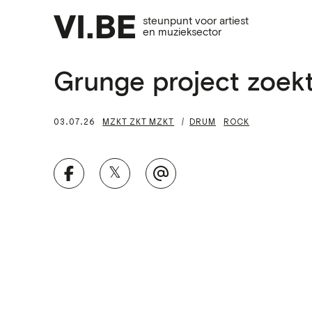
steunpunt voor artiest
en muzieksector
Grunge project zoek
03.07.26
MZKT ZKT MZKT
DRUM
ROCK
𝕏