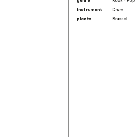
genre
Rock - Pop
instrument
Drum
plaats
Brussel