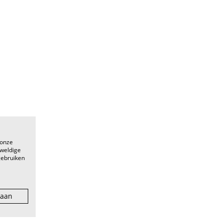
 onze
eweldige
gebruiken
 aan