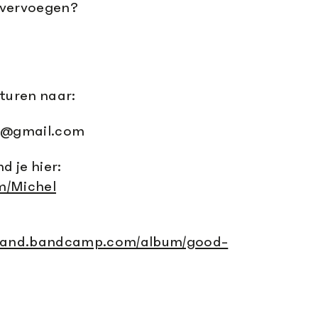
e vervoegen?
turen naar:
ng@gmail.com
d je hier:
rm/Michel
eband.bandcamp.com/album/good-