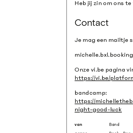
Heb jij zin om ons t
Contact
Je mag een mailtje s
michelle.bxl.booki
Onze vi.be pagina vin
https://vi.be/platfo
bandcamp:
https://michelleth
night-good-luck
van
Band