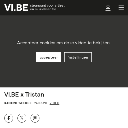
steunpunt voor artiest
en muzieksector
Accepteer cookies om deze video te bekijken.
accepteer
instellingen
VI.BE x Tristan
SJOERD TANGHE
29.03.20
VIDEO
𝕏