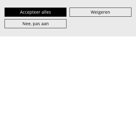
Accepteer alles
Weigeren
Nee, pas aan
VI.BE (spreek uit als
vaaib
) is het steunpunt voor artiest en
muzieksector — van beginner tot pro, van lokaal tot
internationaal.
abonneer je op onze nieuwsbrief
facebook
over VI.BE
adverteren
instagram
contact
privacy & terms
linkedin
vacatures
cookies
youtube
word partner
© 2026 VI.BE