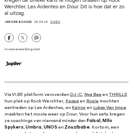
kregen de unieke kans te mogen draaien op Rock
Werchter, Les Ardentes en Dour. Dit is hoe dat er zo
al uitzag.
JEROEN BOSSEE
18.09.24
VIDEO
𝕏
in samenwerking met
Via VI.BE platform veroverden
DJ-C
,
Nya Bee
en
THRILLS
hun plek op Rock Werchter,
Kpasa
en
Rosie
mochten
aantreden op Les Ardentes, en
Kairos
en
Lukas Van Impe
maakten het mooie weer op Dour. Voor hun sets kregen
ze coachings van niemand minder dan
Faisal
,
Milo
Spykers
,
Umbra
,
UNOS
en
Zouzibabe
. Kortom, een