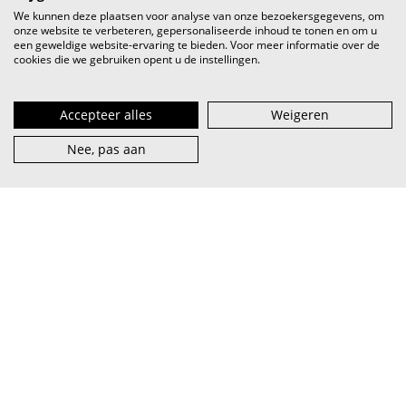
We kunnen deze plaatsen voor analyse van onze bezoekersgegevens, om
onze website te verbeteren, gepersonaliseerde inhoud te tonen en om u
een geweldige website-ervaring te bieden. Voor meer informatie over de
cookies die we gebruiken opent u de instellingen.
Accepteer alles
Weigeren
Nee, pas aan
VI.BE (spreek uit als
vaaib
) is het steunpunt voor artiest en
muzieksector — van beginner tot pro, van lokaal tot
internationaal.
abonneer je op onze nieuwsbrief
facebook
over VI.BE
adverteren