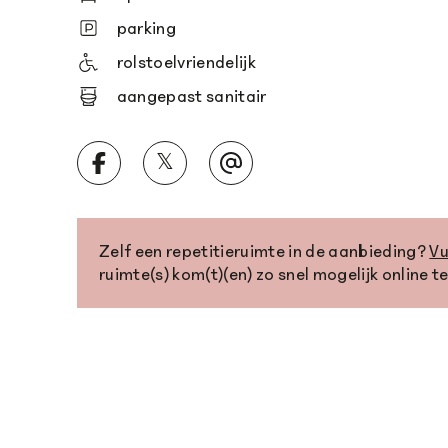
parking
rolstoelvriendelijk
aangepast sanitair
𝕏
Zelf een repetitieruimte in de aanbieding?
Vu
ruimte(s) kom(t)(en) zo snel mogelijk online t