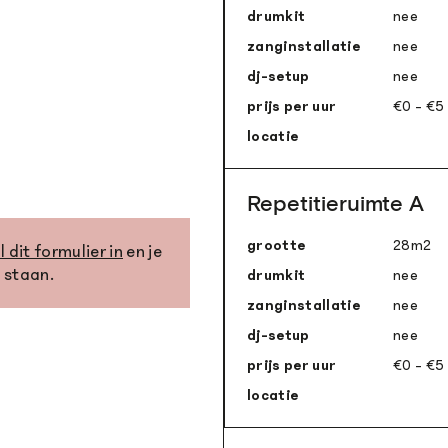
drumkit
nee
zanginstallatie
nee
dj-setup
nee
prijs per uur
€0 - €5
locatie
Repetitieruimte A
grootte
28m
2
l dit formulier in
en je
e staan.
drumkit
nee
zanginstallatie
nee
dj-setup
nee
prijs per uur
€0 - €5
locatie