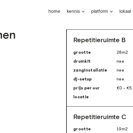
home
kennis
platform
lokaal
nen
Repetitieruimte B
grootte
28m
2
drumkit
nee
zanginstallatie
nee
dj-setup
nee
prijs per uur
€0 - €5
locatie
Repetitieruimte C
grootte
19m
2