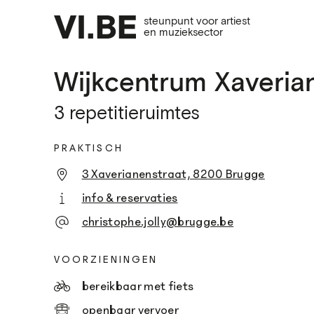
steunpunt voor artiest
en muzieksector
Wijkcentrum Xaveria
3 repetitieruimtes
PRAKTISCH
3 Xaverianenstraat, 8200 Brugge
info & reservaties
christophe.jolly@brugge.be
VOORZIENINGEN
bereikbaar met fiets
openbaar vervoer