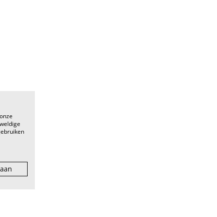
 onze
eweldige
gebruiken
 aan