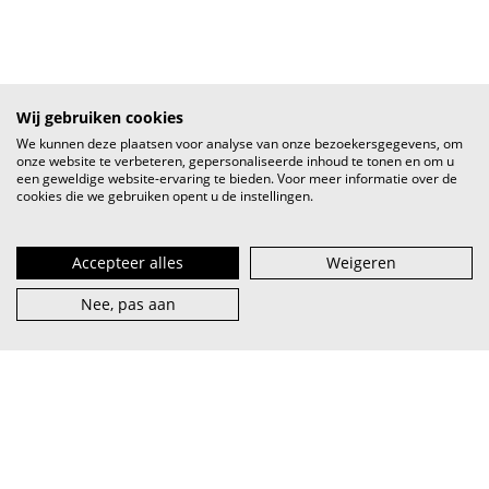
Wij gebruiken cookies
We kunnen deze plaatsen voor analyse van onze bezoekersgegevens, om
onze website te verbeteren, gepersonaliseerde inhoud te tonen en om u
een geweldige website-ervaring te bieden. Voor meer informatie over de
cookies die we gebruiken opent u de instellingen.
Accepteer alles
Weigeren
Nee, pas aan
VI.BE (spreek uit als
vaaib
) is het steunpunt voor artiest en
muzieksector — van beginner tot pro, van lokaal tot
internationaal.