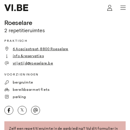
Roeselare
2 repetitieruimtes
PRAKTISCH
6 Acaciastraat, 8800 Roeselare
info & reservaties
vrijetijd@roeselare.be
VOORZIENINGEN
bergruimte
bereikbaar met fiets
parking
𝕏
Zelf een repetitieruimte in de aanbieding?
Vul dit formulier in