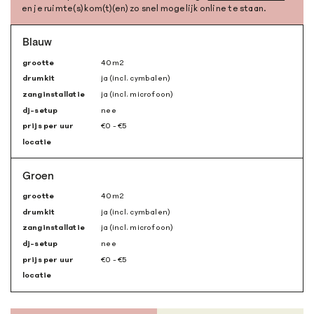
en je ruimte(s) kom(t)(en) zo snel mogelijk online te staan.
Blauw
grootte
40m
2
drumkit
ja (incl. cymbalen)
zanginstallatie
ja (incl. microfoon)
dj-setup
nee
prijs per uur
€0 - €5
locatie
Groen
grootte
40m
2
drumkit
ja (incl. cymbalen)
zanginstallatie
ja (incl. microfoon)
dj-setup
nee
prijs per uur
€0 - €5
locatie