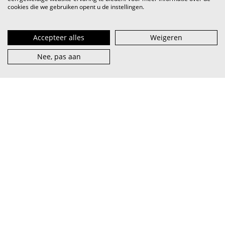
cookies die we gebruiken opent u de instellingen.
Accepteer alles
Weigeren
Nee, pas aan
VI.BE (spreek uit als
vaaib
) is het steunpunt voor artiest en
muzieksector — van beginner tot pro, van lokaal tot
internationaal.
abonneer je op onze nieuwsbrief
facebook
over VI.BE
adverteren
instagram
contact
privacy & terms
linkedin
vacatures
cookies
youtube
word partner
© 2026 VI.BE