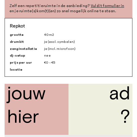
Zelf een repetitieruimte in de aanbieding?
Vul dit formulier in
en je ruimte(s) kom(t)(en) zo snel mogelijk online te staan.
Repkot
grootte
40m
2
drumkit
ja (excl. cymbalen)
zanginstallatie
ja (incl. microfoon)
dj-setup
nee
prijs per uur
€0 - €5
locatie