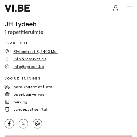
JH Tydeeh
1 repetitieruimte
PRAKTISCH
Rivierstraat 8, 2400 Mol
info & reservaties
info@tydeeh.be
VOORZIENINGEN
bereikbaar met fiets
openbaar vervoer
parking
aangepast sanitair
𝕏