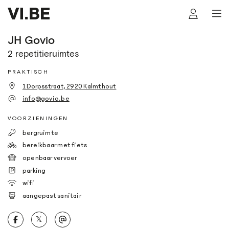
JH Govio
2 repetitieruimtes
PRAKTISCH
1 Dorpsstraat, 2920 Kalmthout
info@govio.be
VOORZIENINGEN
bergruimte
bereikbaar met fiets
openbaar vervoer
parking
wifi
aangepast sanitair
𝕏