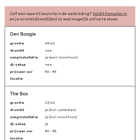
Zelf een repetitieruimte in de aanbieding?
Vul dit formulier in
en je ruimte(s) kom(t)(en) zo snel mogelijk online te staan.
Den Boogie
grootte
49m
2
drumkit
nee
zanginstallatie
ja (excl. microfoon)
dj-setup
nee
prijs per uur
€0 - €5
locatie
The Box
grootte
23m
2
drumkit
ja (incl. cymbalen)
zanginstallatie
ja (incl. microfoon)
dj-setup
ja
prijs per uur
€0 - €5
locatie