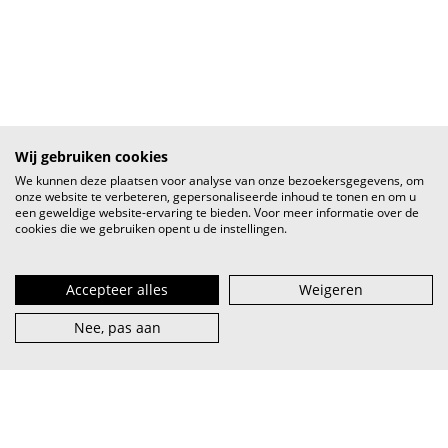
Wij gebruiken cookies
We kunnen deze plaatsen voor analyse van onze bezoekersgegevens, om
onze website te verbeteren, gepersonaliseerde inhoud te tonen en om u
een geweldige website-ervaring te bieden. Voor meer informatie over de
cookies die we gebruiken opent u de instellingen.
Accepteer alles
Weigeren
Nee, pas aan
VI.BE (spreek uit als
vaaib
) is het steunpunt voor artiest en