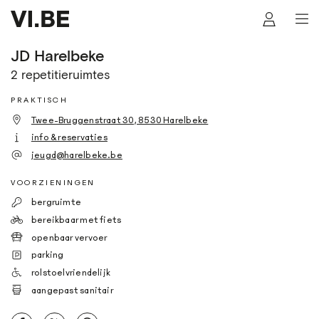
JD Harelbeke
2 repetitieruimtes
PRAKTISCH
Twee-Bruggenstraat 30, 8530 Harelbeke
info & reservaties
jeugd@harelbeke.be
VOORZIENINGEN
bergruimte
bereikbaar met fiets
openbaar vervoer
parking
rolstoelvriendelijk
aangepast sanitair