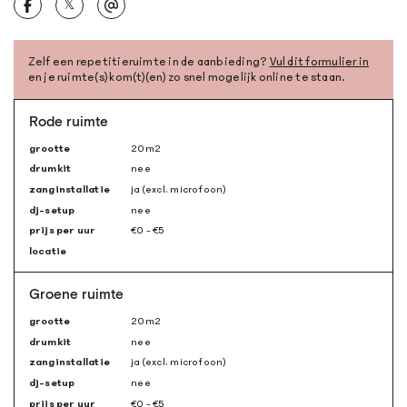
𝕏
Zelf een repetitieruimte in de aanbieding?
Vul dit formulier in
en je ruimte(s) kom(t)(en) zo snel mogelijk online te staan.
Rode ruimte
grootte
20m
2
drumkit
nee
zanginstallatie
ja (excl. microfoon)
dj-setup
nee
prijs per uur
€0 - €5
locatie
Groene ruimte
grootte
20m
2
drumkit
nee
zanginstallatie
ja (excl. microfoon)
dj-setup
nee
prijs per uur
€0 - €5