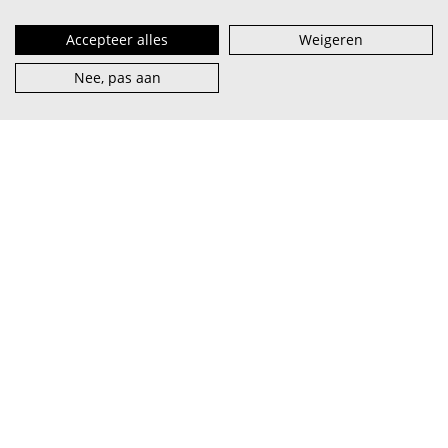
Accepteer alles
Weigeren
Nee, pas aan
VI.BE (spreek uit als
vaaib
) is het steunpunt voor artiest en
muzieksector — van beginner tot pro, van lokaal tot
internationaal.
abonneer je op onze nieuwsbrief
facebook
over VI.BE
adverteren
instagram
contact
privacy & terms
linkedin
vacatures
cookies
youtube
word partner
© 2026 VI.BE