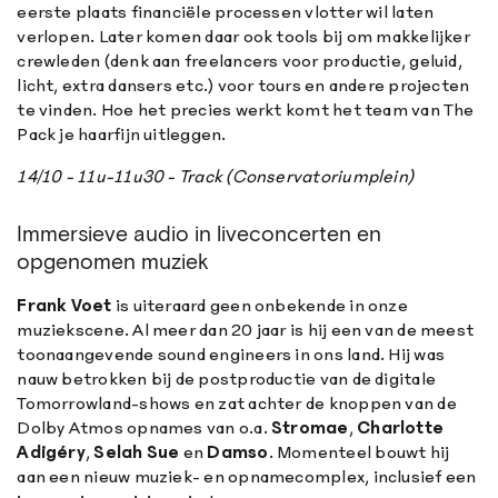
eerste plaats financiële processen vlotter wil laten
verlopen. Later komen daar ook tools bij om makkelijker
crewleden (denk aan freelancers voor productie, geluid,
licht, extra dansers etc.) voor tours en andere projecten
te vinden. Hoe het precies werkt komt het team van The
Pack je haarfijn uitleggen.
14/10 - 11u-11u30 - Track (Conservatoriumplein)
Immersieve audio in liveconcerten en
opgenomen muziek
Frank Voet
is uiteraard geen onbekende in onze
muziekscene. Al meer dan 20 jaar is hij een van de meest
toonaangevende sound engineers in ons land. Hij was
nauw betrokken bij de postproductie van de digitale
Tomorrowland-shows en zat achter de knoppen van de
Dolby Atmos opnames van o.a.
Stromae
,
Charlotte
Adigéry
,
Selah Sue
en
Damso
. Momenteel bouwt hij
aan een nieuw muziek- en opnamecomplex, inclusief een