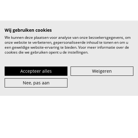
Wij gebruiken cookies
We kunnen deze plaatsen voor analyse van onze bezoekersgegevens, om
onze website te verbeteren, gepersonaliseerde inhoud te tonen en om u
een geweldige website-ervaring te bieden. Voor meer informatie over de
cookies die we gebruiken opent u de instellingen.
Accepteer alles
Weigeren
Nee, pas aan
VI.BE (spreek uit als
vaaib
) is het steunpunt voor artiest en
muzieksector — van beginner tot pro, van lokaal tot
internationaal.