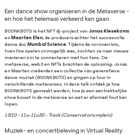
Een dance show organiseren in de Metaverse -
en hoe het helemaal verkeerd kan gaan
B00NKB0TS is het NFT dj-project van
Jonas Kiesekoms
en
Maarten Elen
, de producers achter het succesvolle
dance duo
Mumbai Science
. Tijdens de coronacrisis,
toen live spelen onmogelijk was, zochten ze naar nieuwe
manieren om te connecteren met hun fans. De
metaverse, web3 en NFTs brachten de oplossing. Jonas
en Maarten creëerden een collectie van generatieve
dance muziek (B00NKB0TS) en gingen op tour in
verschillende metaverses. In deze talk ontdek je hoe
B00NKB0TS gemaakt werden, hoe je een aantrekkelijke
show bouwt in de metaverse en wat er allemaal fout kan
lopen.
13/10 - 11u-11u30 - Track (Conservatoriumplein)
Muziek- en concertbeleving in Virtual Reality: