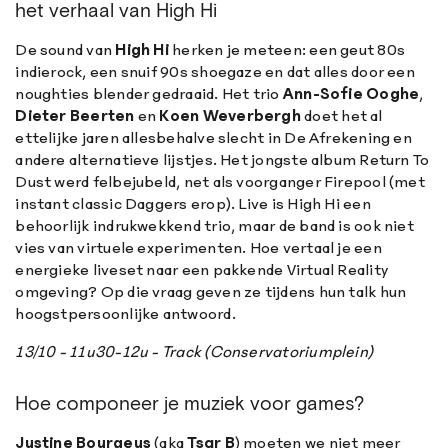
het verhaal van High Hi
De sound van
High Hi
herken je meteen: een geut 80s
indierock, een snuif 90s shoegaze en dat alles door een
noughties blender gedraaid. Het trio
Ann-Sofie Ooghe
,
Dieter Beerten
en
Koen Weverbergh
doet het al
ettelijke jaren allesbehalve slecht in De Afrekening en
andere alternatieve lijstjes. Het jongste album Return To
Dust werd felbejubeld, net als voorganger Firepool (met
instant classic Daggers erop). Live is High Hi een
behoorlijk indrukwekkend trio, maar de band is ook niet
vies van virtuele experimenten. Hoe vertaal je een
energieke liveset naar een pakkende Virtual Reality
omgeving? Op die vraag geven ze tijdens hun talk hun
hoogstpersoonlijke antwoord.
13/10 - 11u30-12u - Track (Conservatoriumplein)
Hoe componeer je muziek voor games?
Justine Bourgeus
(aka
Tsar B
) moeten we niet meer