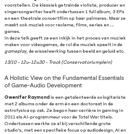
voorstellen. De klassiek getrainde violiste, producer en
singersongwriter heeft ondertussen 1 full album, 3 EPs
en een theatrale concertfilm op haar palmares. Maar ze
maakt ook muziek voor reclame, films, series en ...
games.
In deze talk geeft ze een inkijk in het proces van muziek
maken voor videogames, de rol die muziek speelt in de
gameplay
, de wisselwerking tussen beeld en geluid etc.
13/10 - 12u-12u30 - Track (Conservatoriumplein)
A Holistic View on the Fundamental Essentials
of Game-Audio Development
Gwenifer Raymond
is een getalenteerde sologitariste
met 2 albums onder de arm én een doctoraat in de
astrofysica op zak. Ze begon haar carrière in gaming in
2011 als AI-programmeur voor de Total War titels.
Ondertussen werkte ze al bij verschillende grote
studio's, met een specifieke focus op audiodesign, AI en