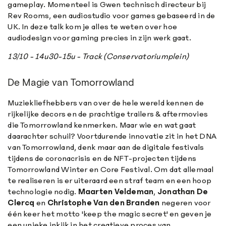
gameplay. Momenteel is Gwen technisch directeur bij
Rev Rooms, een audiostudio voor games gebaseerd in de
UK. In deze talk kom je alles te weten over hoe
audiodesign voor gaming precies in zijn werk gaat.
13/10 - 14u30-15u - Track (Conservatoriumplein)
De Magie van Tomorrowland
Muziekliefhebbers van over de hele wereld kennen de
rijkelijke decors en de prachtige trailers & aftermovies
die Tomorrowland kenmerken. Maar wie en wat gaat
daarachter schuil? Voortdurende innovatie zit in het DNA
van Tomorrowland, denk maar aan de digitale festivals
tijdens de coronacrisis en de NFT-projecten tijdens
Tomorrowland Winter en Core Festival. Om dat allemaal
te realiseren is er uiteraard een straf team en een hoop
technologie nodig.
Maarten Veldeman
,
Jonathan De
Clercq
en
Christophe Van den Branden
negeren voor
één keer het motto 'keep the magic secret' en geven je
een unieke inkijk in het creatieve proces van