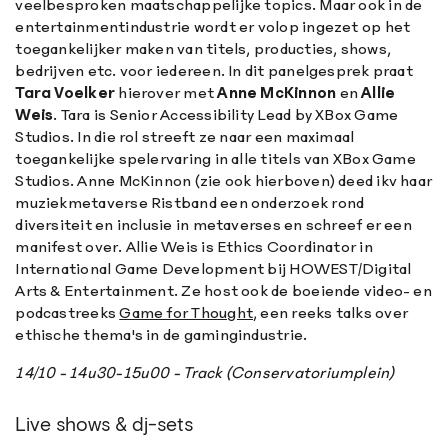
veelbesproken maatschappelijke topics. Maar ook in de
entertainmentindustrie wordt er volop ingezet op het
toegankelijker maken van titels, producties, shows,
bedrijven etc. voor iedereen. In dit panelgesprek praat
Tara Voelker
hierover met
Anne McKinnon
en
Allie
Weis
. Tara is Senior Accessibility Lead by XBox Game
Studios. In die rol streeft ze naar een maximaal
toegankelijke spelervaring in alle titels van XBox Game
Studios. Anne McKinnon (zie ook hierboven) deed ikv haar
muziekmetaverse Ristband een onderzoek rond
diversiteit en inclusie in metaverses en schreef er een
manifest over. Allie Weis is Ethics Coordinator in
International Game Development bij HOWEST/Digital
Arts & Entertainment. Ze host ook de boeiende video- en
podcastreeks
Game for Thought
, een reeks talks over
ethische thema's in de gamingindustrie.
14/10 - 14u30-15u00 - Track (Conservatoriumplein)
Live shows & dj-sets