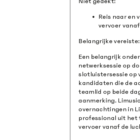
Niet gedekt:
Reis naar en 
vervoer vanaf
Belangrijke vereiste:
Een belangrijk onde
netwerksessie op d
slotluistersessie op
kandidaten die de a
teamlid op beide da
aanmerking. Limusi
overnachtingen in L
professional uit het
vervoer vanaf de luc