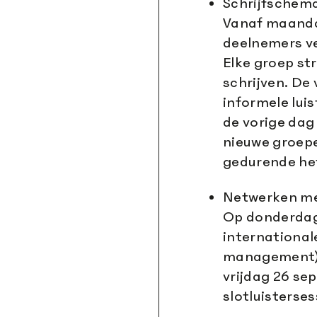
Schrijfschem
Vanaf maanda
deelnemers ve
Elke groep st
schrijven. De
informele lui
de vorige dag
nieuwe groep
gedurende he
Netwerken met
Op donderdag
internationale
management) 
vrijdag 26 se
slotluisterses