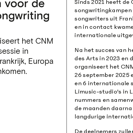
in voor de
Sinds 2021 heeft de
songwritingkampen 
ongwriting
songwriters uit Fra
en in contact kwam
internationale uitge
aniseert het CNM
Na het succes van he
sessie in
des Arts in 2023 en d
Frankrijk, Europa
organiseert het CNM
enkomen.
26 september 2025 
en 6 internationale
Limusic-studio's in 
nummers en samenwe
de maanden daarna 
langdurige internat
De deelnemers zulle