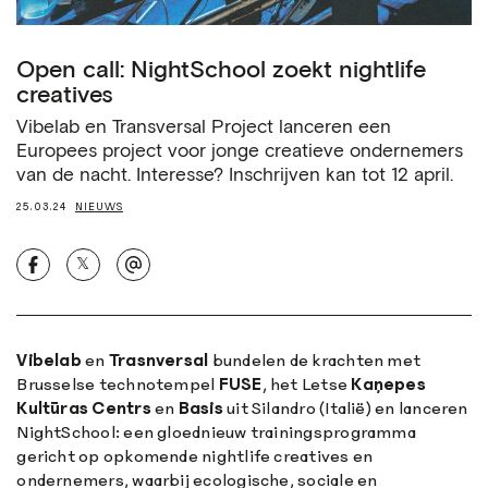
Open call: NightSchool zoekt nightlife
creatives
Vibelab en Transversal Project lanceren een
Europees project voor jonge creatieve ondernemers
van de nacht. Interesse? Inschrijven kan tot 12 april.
25.03.24
NIEUWS
𝕏
Vibelab
en
Trasnversal
bundelen de krachten
met
Brusselse technotempel
FUSE
, het Letse
Kaņepes
Kultūras Centrs
en
Basis
uit Silandro (Italië) en lanceren
NightSchool: een gloednieuw trainingsprogramma
gericht op opkomende nightlife creatives en
ondernemers, waarbij ecologische, sociale en