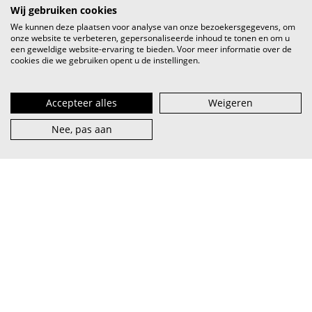
Wij gebruiken cookies
We kunnen deze plaatsen voor analyse van onze bezoekersgegevens, om
onze website te verbeteren, gepersonaliseerde inhoud te tonen en om u
een geweldige website-ervaring te bieden. Voor meer informatie over de
cookies die we gebruiken opent u de instellingen.
Accepteer alles
Weigeren
Nee, pas aan
VI.BE (spreek uit als
vaaib
) is het steunpunt voor artiest en
muzieksector — van beginner tot pro, van lokaal tot
internationaal.
abonneer je op onze nieuwsbrief