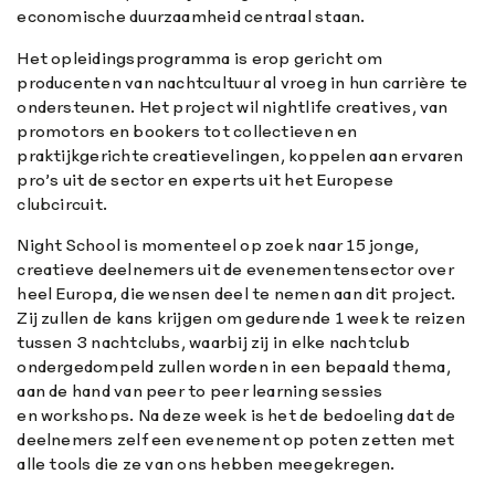
economische duurzaamheid centraal staan.
Het opleidingsprogramma is erop gericht om
producenten van nachtcultuur al vroeg in hun carrière te
ondersteunen. Het project wil nightlife creatives, van
promotors en bookers tot collectieven en
praktijkgerichte creatievelingen, koppelen aan ervaren
pro’s uit de sector en experts uit het Europese
clubcircuit.
Night School is momenteel op zoek naar 15 jonge,
creatieve deelnemers uit de evenementensector over
heel Europa, die wensen deel te nemen aan dit project.
Zij zullen de kans krijgen om gedurende 1 week te reizen
tussen 3 nachtclubs, waarbij zij in elke nachtclub
ondergedompeld zullen worden in een bepaald thema,
aan de hand van peer to peer learning sessies
en workshops. Na deze week is het de bedoeling dat de
deelnemers zelf een evenement op poten zetten met
alle tools die ze van ons hebben meegekregen.