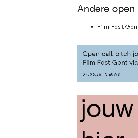
Andere open 
Film Fest Gen
Open call: pitch 
Film Fest Gent vi
04.06.26
NIEUWS