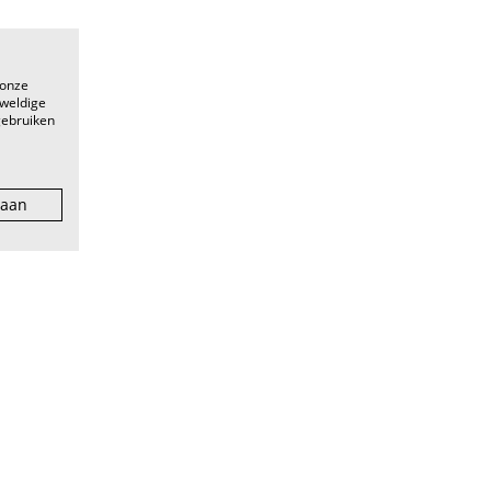
 onze
eweldige
gebruiken
 aan
facebook
eunpunt voor
instagram
er tot pro, van
linkedin
youtube