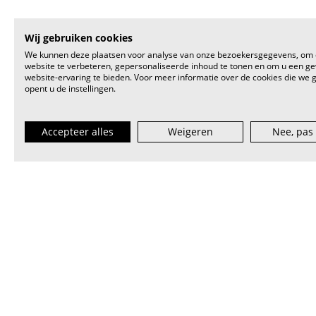
Wij gebruiken cookies
We kunnen deze plaatsen voor analyse van onze bezoekersgegevens, om
website te verbeteren, gepersonaliseerde inhoud te tonen en om u een g
website-ervaring te bieden. Voor meer informatie over de cookies die we 
opent u de instellingen.
Accepteer alles
Weigeren
Nee, pas
VI.BE (spreek uit als
vaaib
) is het st
artiest en muzieksector — van beginn
lokaal tot internationaal.