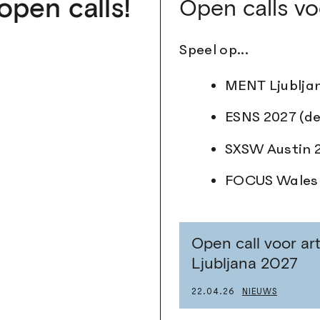
open calls!
Open calls voo
Speel op...
MENT Ljubljan
ESNS 2027 (de
SXSW Austin 2
FOCUS Wales 
Open call voor ar
Ljubljana 2027
22.04.26
NIEUWS