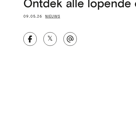
Ontdek alle lopende 
09.05.26
NIEUWS
𝕏