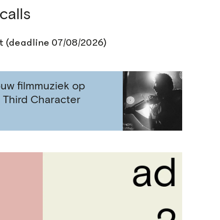
calls
t (deadline 07/08/2026)
jouw filmmuziek op
a Third Character