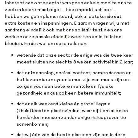
Inherent aan onze sector was geen enkele moeite ons te
veel en iedere maatregel – hoe onpraktisch ook –
hebben we geïmplementeerd, ook al betekende dat
extra kosten en inspanningen. Daarom vragen wij u met
aandrang eindelijk ook met ons solidair te zijn en ons
werk en onze passie eindelijk weer ten volle te laten
bloeien. En dat wel om deze redenen:
wetende dat onze sector de enige was die twee keer
moest sluiten na slechts 8 weken activiteit in 2 jaar;
dat ontspanning, sociaal contact, samen dansen en
het leven vieren synoniemen zijn van mens zijn en
zorgen voor een betere mentale én fysieke
gezondheid en dus ook een betere immuniteit;
dat er elk weekend kleine én grote illegale
(thuis)feesten plaatsvinden, waarbij tientallen en
honderden mensen zonder enige risicopreventie
samenkomen;
dat wij één van de beste plaatsen zijn om in deze