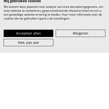
Wij gebruiken cookies
We kunnen deze plaatsen voor analyse van onze bezoekersgegevens, om
onze website te verbeteren, gepersonaliseerde inhoud te tonen en om u
een geweldige website-ervaring te bieden. Voor meer informatie over de
cookies die we gebruiken opent u de instellingen.
Accepteer alles
Weigeren
Nee, pas aan
VI.BE (spreek uit als
vaaib
) is het steunpunt voor artiest en
muzieksector — van beginner tot pro, van lokaal tot
internationaal.
abonneer je op onze nieuwsbrief
facebook
over VI.BE
adverteren