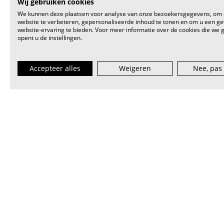
Wij gebruiken cookies
We kunnen deze plaatsen voor analyse van onze bezoekersgegevens, om
website te verbeteren, gepersonaliseerde inhoud te tonen en om u een g
website-ervaring te bieden. Voor meer informatie over de cookies die we 
opent u de instellingen.
Accepteer alles
Weigeren
Nee, pas
VI.BE (spreek uit als
vaaib
) is het st
artiest en muzieksector — van beginn
lokaal tot internationaal.
abonneer je op onze nieuwsbrief