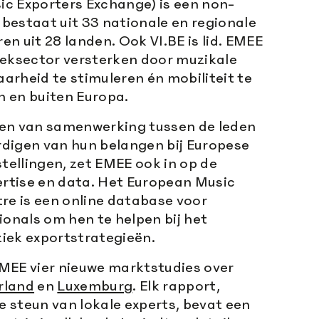
c Exporters Exchange) is een non-
e bestaat uit 33 nationale en regionale
n uit 28 landen. Ook VI.BE is lid. EMEE
ieksector versterken door muzikale
aarheid te stimuleren én mobiliteit te
 en buiten Europa.
en van samenwerking tussen de leden
digen van hun belangen bij Europese
stellingen, zet EMEE ook in op de
ertise en data. Het European Music
re is een online database voor
ionals om hen te helpen bij het
iek exportstrategieën.
MEE vier nieuwe marktstudies over
rland
en
Luxemburg
. Elk rapport,
 steun van lokale experts, bevat een