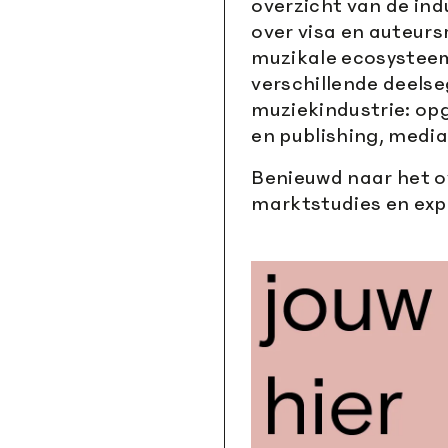
overzicht van de indu
over visa en auteurs
muzikale ecosysteem
verschillende deels
muziekindustrie: opg
en publishing, media
Benieuwd naar het o
marktstudies en exp