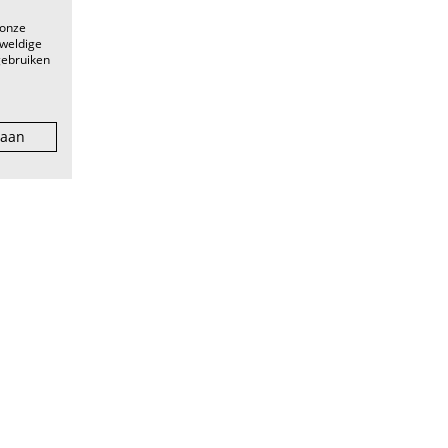
 onze
eweldige
gebruiken
 aan
facebook
eunpunt voor
instagram
er tot pro, van
linkedin
youtube