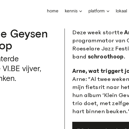
home
kennis
platform
lokaal
ne Geysen
Deze week stortte
A
programmator van G
oop
Roeselare Jazz Festi
band
schroothoop
.
nterde
VI.BE vijver,
Arne, wat triggert 
nken.
Arne: “Al twee weken 
mijn fietsrit naar he
hun album ‘Klein Geva
trio doet, met zelfg
hart binnen beuken.