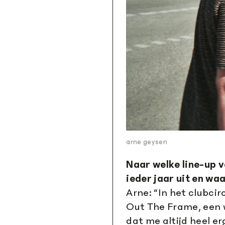
arne geysen
Naar welke line-up 
ieder jaar uit en w
Arne: “In het clubci
Out The Frame, een 
dat me altijd heel e