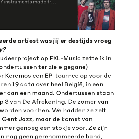
Tribal tunes played on DIY instruments made from lost and found objects. PVC flute melodies, jerry can beats and washtub bass lines. By Timo, Margo & Rik.
rde artiest was jij er destijds vroeg
y?
tudeerproject op PXL-Music zette ik in
ndertussen ter ziele gegane)
Keremos een EP-tournee op voor de
aren 19 data over heel België, in een
der dan een maand. Ondertussen staan
 top 3 van De Afrekening. De zomer van
 worden voor hen. We hadden ze zelf
Gent Jazz, maar de komst van
mmer genoeg een stokje voor. Ze zijn
en nog geen gerenommeerde band,