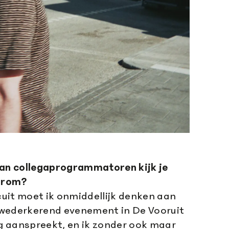
van collegaprogrammatoren kijk je
aarom?
rcuit moet ik onmiddellijk denken aan
wederkerend evenement in De Vooruit
rg aanspreekt, en ik zonder ook maar