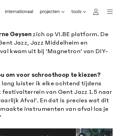
internationaal
projecten
tools
rne Geysen
zich op VI.BE platform. De
ent Jazz, Jazz Middelheim en
val kwam uit bij ‘Magnetron’ van DIY-
jou om voor schroothoop te kiezen?
lang luister ik elke ochtend tijdens
t festivalterrein van Gent Jazz 1.5 naar
arlijk Afval’. En dat is precies wat dit
emaakte instrumenten van afval los je
”