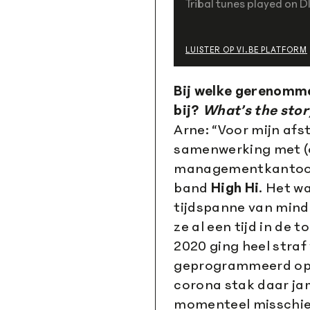
LUISTER OP VI.BE PLATFORM
Bij welke gerenommee
bij?
What’s the stor
Arne: “Voor mijn afs
samenwerking met (o
managementkantoor 
band
High Hi
. Het w
tijdspanne van min
ze al een tijd in de
2020 ging heel straf
geprogrammeerd op 
corona stak daar ja
momenteel misschi