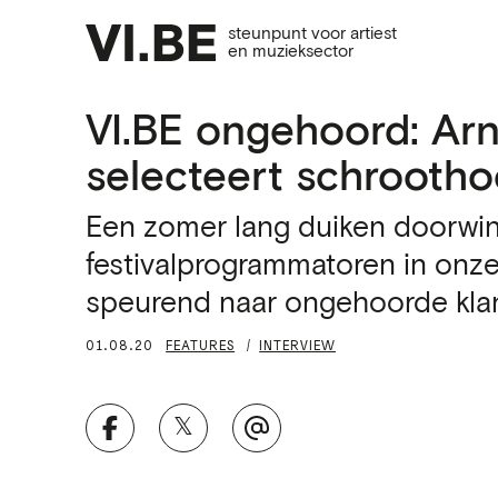
steunpunt voor artiest
en muzieksector
VI.BE ongehoord: Ar
selecteert schrooth
Een zomer lang duiken doorwi
festivalprogrammatoren in onze 
speurend naar ongehoorde kla
01.08.20
FEATURES
INTERVIEW
𝕏