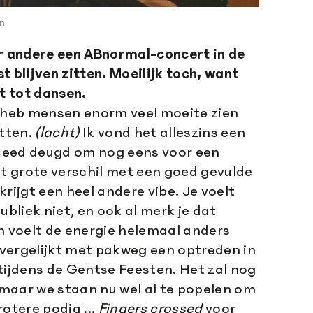
en
er andere een ABnormal-concert in de
t blijven zitten. Moeilijk toch, want
it tot dansen.
k heb mensen enorm veel moeite zien
itten.
(lacht)
Ik vond het alleszins een
t deed deugd om nog eens voor een
et grote verschil met een goed gevulde
 krijgt een heel andere vibe. Je voelt
ubliek niet, en ook al merk je dat
h voelt de energie helemaal anders
t vergelijkt met pakweg een optreden in
tijdens de Gentse Feesten. Het zal nog
, maar we staan nu wel al te popelen om
rotere podia ...
Fingers crossed
voor