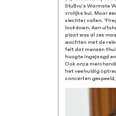
StuBru’s Warmste Wee
vrolijke bui. Maar ee
slechter vallen. ‘Fir
lockdown. Aan uitst
plaat was al zes maa
wachten met de relea
feit dat mensen thui
hoogte ingejaagd en
Ook onze merchandis
het veelvuldig optre
concerten gespeeld,