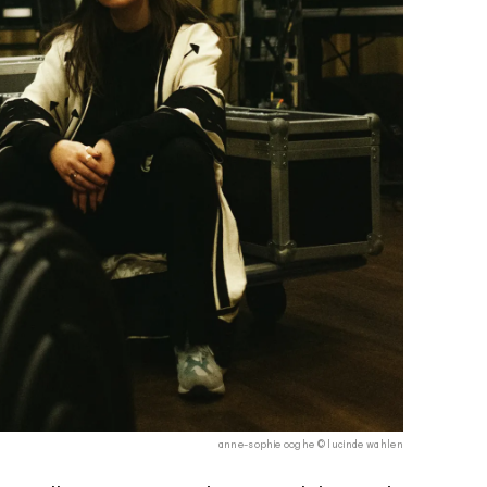
anne-sophie ooghe © lucinde wahlen