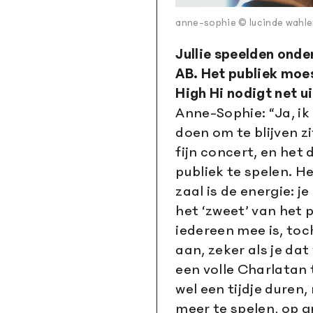
anne-sophie © lucinde wahl
Jullie speelden ond
AB. Het publiek moes
High Hi nodigt net u
Anne-Sophie: “Ja, i
doen om te blijven z
fijn concert, en he
publiek te spelen. H
zaal is de energie: je
het ‘zweet’ van het p
iedereen mee is, toc
aan, zeker als je da
een volle Charlatan 
wel een tijdje duren
meer te spelen, op g