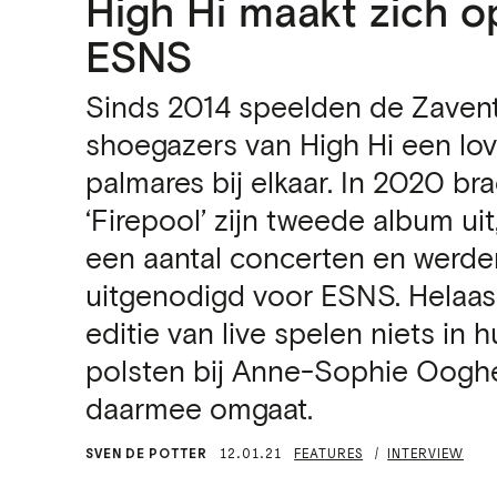
High Hi maakt zich o
ESNS
Sinds 2014 speelden de Zave
shoegazers van High Hi een lo
palmares bij elkaar. In 2020 bra
‘Firepool’ zijn tweede album ui
een aantal concerten en werde
uitgenodigd voor ESNS. Helaas
editie van live spelen niets in
polsten bij Anne-Sophie Oogh
daarmee omgaat.
SVEN DE POTTER
12.01.21
FEATURES
INTERVIEW