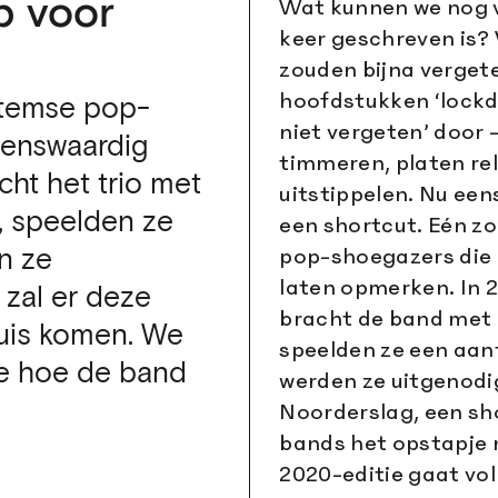
p voor
Wat kunnen we nog ve
keer geschreven is? 
zouden bijna vergete
hoofdstukken ‘lockd
ntemse pop-
niet vergeten’ door 
venswaardig
timmeren, platen re
cht het trio met
uitstippelen. Nu ee
t, speelden ze
een shortcut. Eén zo
pop-shoegazers die z
n ze
laten opmerken. In 2
 zal er deze
bracht de band met ‘F
 huis komen. We
speelden ze een aant
e hoe de band
werden ze uitgenodi
Noorderslag, een sh
bands het opstapje n
2020-editie gaat voll