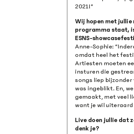
2021!”
Wij hopen met jullie
programma staat, i
ESNS-showcasefesti
Anne-Sophie: “Inderd
omdat heel het festiv
Artiesten moeten een
insturen die gestre
songs liep bijzonder
was ingeblikt. En, w
gemaakt, met veel l
want je wil uiteraard
Live doen jullie dat
denk je?