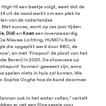
e High Hi een beetje volgt, weet dat de
014 uit de naad werkt om een plek te
alen van de vaderlandse
Met succes, want op zes jaar tijden
ie
,
Didi
en
Koen
een lovenswaardig
: De Nieuwe Lichting, HUMO’s Rock
gle die opgepikt werd door BBC, de
ce’, en met ‘Firepool’ dé plaat van het
nde Beren) in 2020. De showcase op
atiepunt ‘kunnen’ geweest zijn, ware
ive spelen niets in huis zal komen. We
nne-Sophie Ooghe hoe de band daarmee
lannen ook in het water vallen,” vertelt
bben er net een fijne sessie voor