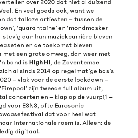
rtellen over 2020 dat niet al duizend
Veel! En veel goeds ook, want we
n dat talloze artiesten – tussen de
own’, ‘quarantaine’ en ‘mondmasker
– stevig aan hun muziekcarrière bleven
leaseten en de toekomst bleven
ns met een grote omweg, dan weer met
’n band is
High Hi
, de Zaventemse
ich al sinds 2014 op regelmatige basis
020 – vlak voor de eerste lockdown –
irepool’ zijn tweede full album uit,
al concerten en – klap op de vuurpijl –
gd voor ESNS, ofte Eurosonic
owcasefestival dat voor heel wat
aar internationale roem is. Alleen: de
edig digitaal.