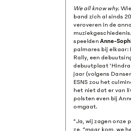
We all know why
. Wi
band zich al sinds 2
veroveren in de ann
muziekgeschiedenis. 
speelden
Anne-Soph
palmares bij elkaar
Rally, een debuutsin
debuutplaat ‘Hindran
jaar (volgens Danse
ESNS zou het culmin
het niet dat er van l
polsten even bij A
omgaat.
“Ja, wij zagen onze p
ze, “maar kom, we he