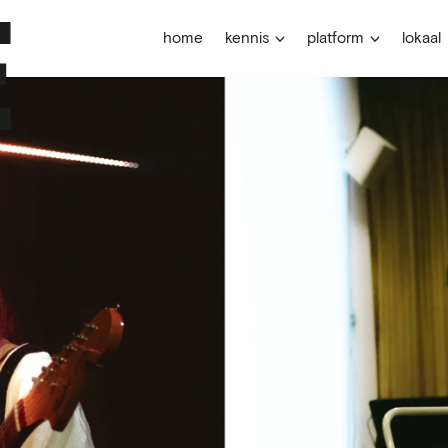
home
kennis
platform
lokaal