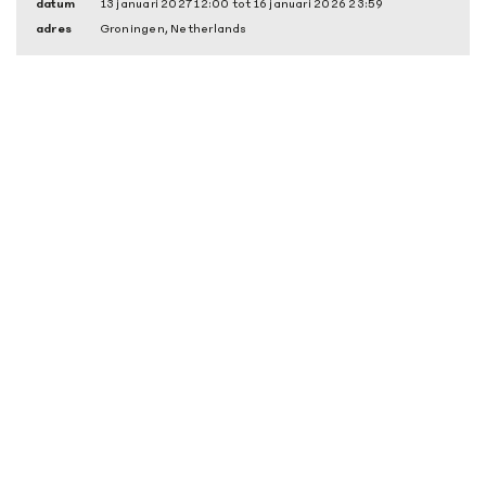
datum
13 januari 2027 12:00 tot 16 januari 2026 23:59
adres
Groningen, Netherlands