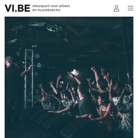
steunpunt voor artiest
en muzieksector