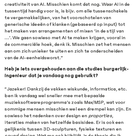
creativiteit van AI. Misschien komt dat nog. Waar AI in de
tussentijd handig voor is, is bijv. om alle tussenschakels
te vergemakkelijken, van het voorschotelen van
generische ideeën of klanken (gebaseerd op input) tot
het maken van arrangementen of mixen ‘in de stijl van
…’. We gaan sowieso met AI te maken krijgen, vooral in
de commerciële hoek, denk ik. Misschien zet het mensen
aan om zich unieker te uiten en zich te onderscheiden
van de AI-eenheidsworst.”
Heb je iets overgehouden aan die studies burgerlijk-
ingenieur dat je vandaag nog gebruikt?
“Jazeker! Dankzij de vakken wiskunde, informatica, etc.
ben ik vandaag wel sneller mee met bepaalde
muzieksoftwareprogramma’s zoals Max/MSP, wat voor
sommige mensen misschien wel een drempel kan zijn. En
sowieso het nadenken over design en
proporties
,
iteraties maken van hetzelfde basisidee. Er is ook een
gelijkenis tussen 3D-sculpturen, fysieke texturen en
sound
design
. Wat me ook bijblijft, is de thesis die ik