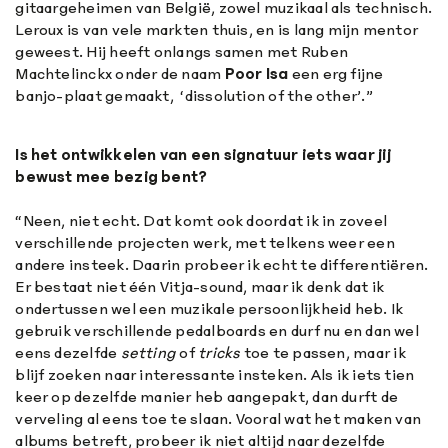
gitaargeheimen van België, zowel muzikaal als technisch.
Leroux is van vele markten thuis, en is lang mijn mentor
geweest. Hij heeft onlangs samen met Ruben
Machtelinckx onder de naam
Poor
Isa
een erg fijne
banjo-plaat gemaakt, ‘dissolution of the other’.”
Is het ontwikkelen van een signatuur iets waar jij
bewust mee bezig bent?
“Neen, niet echt. Dat komt ook doordat ik in zoveel
verschillende projecten werk, met telkens weer een
andere insteek. Daarin probeer ik echt te differentiëren.
Er bestaat niet één Vitja-sound, maar ik denk dat ik
ondertussen wel een muzikale persoonlijkheid heb. Ik
gebruik verschillende pedalboards en durf nu en dan wel
eens dezelfde
setting
of
tricks
toe te passen, maar ik
blijf zoeken naar interessante insteken. Als ik iets tien
keer op dezelfde manier heb aangepakt, dan durft de
verveling al eens toe te slaan. Vooral wat het maken van
albums betreft, probeer ik niet altijd naar dezelfde