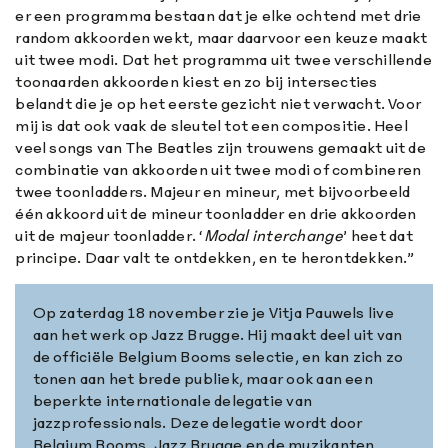
er een programma bestaan dat je elke ochtend met drie
random akkoorden wekt, maar daarvoor een keuze maakt
uit twee modi. Dat het programma uit twee verschillende
toonaarden akkoorden kiest en zo bij intersecties
belandt die je op het eerste gezicht niet verwacht. Voor
mij is dat ook vaak de sleutel tot een compositie. Heel
veel songs van The Beatles zijn trouwens gemaakt uit de
combinatie van akkoorden uit twee modi of combineren
twee toonladders. Majeur en mineur, met bijvoorbeeld
één akkoord uit de mineur toonladder en drie akkoorden
uit de majeur toonladder. ‘
Modal
interchange
’ heet dat
principe. Daar valt te ontdekken, en te herontdekken.”
Op zaterdag 18 november zie je Vitja Pauwels live
aan het werk op Jazz Brugge. Hij maakt deel uit van
de officiële Belgium Booms selectie, en kan zich zo
tonen aan het brede publiek, maar ook aan een
beperkte internationale delegatie van
jazzprofessionals. Deze delegatie wordt door
Belgium Booms, Jazz Brugge en de muzikanten