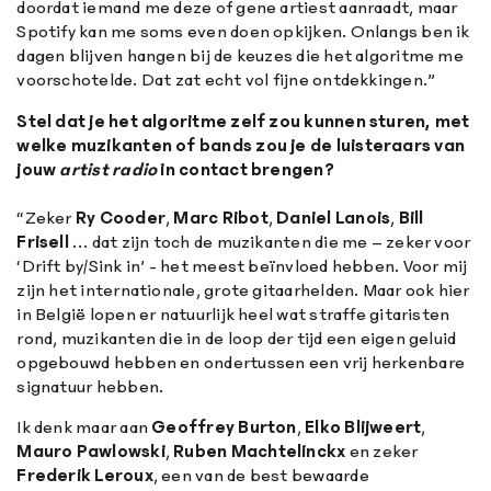
doordat iemand me deze of gene artiest aanraadt, maar
Spotify kan me soms even doen opkijken. Onlangs ben ik
dagen blijven hangen bij de keuzes die het algoritme me
voorschotelde. Dat zat echt vol fijne ontdekkingen.”
Stel dat je het algoritme zelf zou kunnen sturen, met
welke muzikanten of bands zou je de luisteraars van
jouw
artist
radio
in contact brengen?
“Zeker
Ry
Cooder
,
Marc
Ribot
,
Daniel
Lanois
,
Bill
Frisell
… dat zijn toch de muzikanten die me – zeker voor
‘Drift by/Sink in’ - het meest beïnvloed hebben. Voor mij
zijn het internationale, grote gitaarhelden. Maar ook hier
in België lopen er natuurlijk heel wat straffe gitaristen
rond, muzikanten die in de loop der tijd een eigen geluid
opgebouwd hebben en ondertussen een vrij herkenbare
signatuur hebben.
Ik denk maar aan
Geoffrey
Burton
,
Elko
Blijweert
,
Mauro
Pawlowski
,
Ruben
Machtelinckx
en zeker
Frederik
Leroux
, een van de best bewaarde