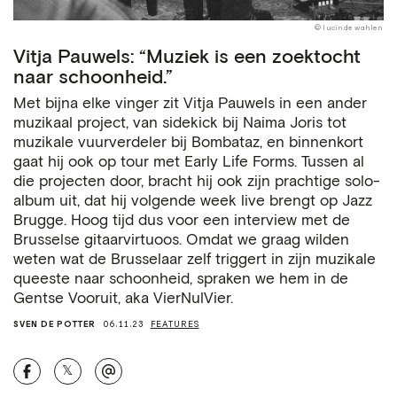
© lucinde wahlen
Vitja Pauwels: “Muziek is een zoektocht
naar schoonheid.”
Met bijna elke vinger zit Vitja Pauwels in een ander
muzikaal project, van sidekick bij Naima Joris tot
muzikale vuurverdeler bij Bombataz, en binnenkort
gaat hij ook op tour met Early Life Forms. Tussen al
die projecten door, bracht hij ook zijn prachtige solo-
album uit, dat hij volgende week live brengt op Jazz
Brugge. Hoog tijd dus voor een interview met de
Brusselse gitaarvirtuoos. Omdat we graag wilden
weten wat de Brusselaar zelf triggert in zijn muzikale
queeste naar schoonheid, spraken we hem in de
Gentse Vooruit, aka VierNulVier.
SVEN DE POTTER
06.11.23
FEATURES
𝕏