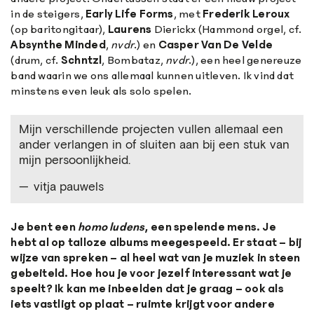
in de steigers,
Early
Life
Forms
, met
Frederik
Leroux
(op baritongitaar),
Laurens
Dierickx (Hammond orgel, cf.
Absynthe
Minded
,
nvdr
.) en
Casper
Van
De
Velde
(drum, cf.
Schntzl
, Bombataz,
nvdr
.), een heel genereuze
band waarin we ons allemaal kunnen uitleven. Ik vind dat
minstens even leuk als solo spelen.
Mijn verschillende projecten vullen allemaal een
ander verlangen in of sluiten aan bij een stuk van
mijn persoonlijkheid.
vitja pauwels
Je bent een
homo ludens
, een spelende mens. Je
hebt al op talloze albums meegespeeld. Er staat – bij
wijze van spreken – al heel wat van je muziek in steen
gebeiteld. Hoe hou je voor jezelf interessant wat je
speelt? Ik kan me inbeelden dat je graag – ook als
iets vastligt op plaat – ruimte krijgt voor andere