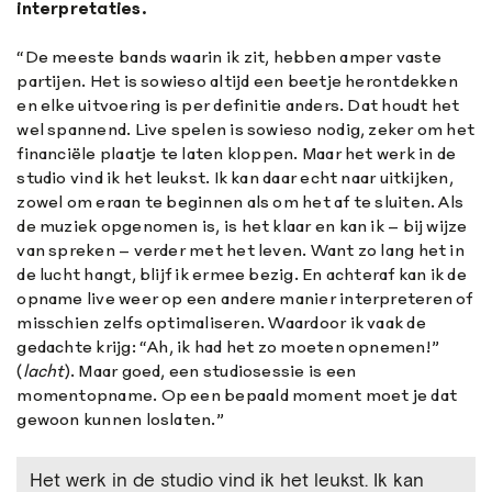
interpretaties.
“De meeste bands waarin ik zit, hebben amper vaste
partijen. Het is sowieso altijd een beetje herontdekken
en elke uitvoering is per definitie anders. Dat houdt het
wel spannend. Live spelen is sowieso nodig, zeker om het
financiële plaatje te laten kloppen. Maar het werk in de
studio vind ik het leukst. Ik kan daar echt naar uitkijken,
zowel om eraan te beginnen als om het af te sluiten. Als
de muziek opgenomen is, is het klaar en kan ik – bij wijze
van spreken – verder met het leven. Want zo lang het in
de lucht hangt, blijf ik ermee bezig. En achteraf kan ik de
opname live weer op een andere manier interpreteren of
misschien zelfs optimaliseren. Waardoor ik vaak de
gedachte krijg: “Ah, ik had het zo moeten opnemen!”
(
lacht
). Maar goed, een studiosessie is een
momentopname. Op een bepaald moment moet je dat
gewoon kunnen loslaten.”
Het werk in de studio vind ik het leukst. Ik kan