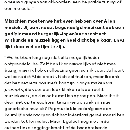
opeenvolgingen van akkoorden, een bepaalde tuning of
een melodie.”
Misschien moeten we het even hebben over AI en
muziek. Jij bent naast begenadigd muzikant ook een
gediplomeerd burgerlijk-ingenieur architect.
Wiskunde en muziek liggen heel dicht bij elkaar. En AI
lijkt daar wel de lijm te zijn.
“We hebben lang nog niet alle mogelijkheden
ontgrendeld, hé. Zelf ben ik er nauwelijks of niet mee
bezig, maar ik heb er alleszins geen schrik voor. Je hoort
wel eens dat AI de creativiteit zal fnuiken, maar ik denk
dat het net iets positiefs kan zijn. Songs maken via
prompts
, die voor een leek klinken als een echt
muziekwerk, en dus ook emoties oproepen. Maar ik zit
daar niet op te wachten, tenzij we op zoek zijn naar
generische muziek? Popmuziek is zodanig aan een
keurslijf onderworpen dat het inderdaad gereduceerd kan
worden tot formules. Maar ik geloof nog niet in de
authentieke zeggingskracht of de baanbrekende