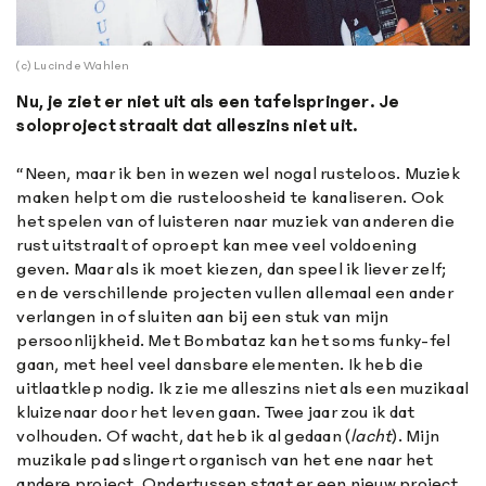
(c) Lucinde Wahlen
Nu, je ziet er niet uit als een tafelspringer. Je
soloproject straalt dat alleszins niet uit.
“Neen, maar ik ben in wezen wel nogal rusteloos. Muziek
maken helpt om die rusteloosheid te kanaliseren. Ook
het spelen van of luisteren naar muziek van anderen die
rust uitstraalt of oproept kan mee veel voldoening
geven. Maar als ik moet kiezen, dan speel ik liever zelf;
en de verschillende projecten vullen allemaal een ander
verlangen in of sluiten aan bij een stuk van mijn
persoonlijkheid. Met Bombataz kan het soms funky-fel
gaan, met heel veel dansbare elementen. Ik heb die
uitlaatklep nodig. Ik zie me alleszins niet als een muzikaal
kluizenaar door het leven gaan. Twee jaar zou ik dat
volhouden. Of wacht, dat heb ik al gedaan (
lacht
). Mijn
muzikale pad slingert organisch van het ene naar het
andere project. Ondertussen staat er een nieuw project