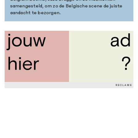
samengesteld, om zo de Belgische scene de juiste
aandacht te bezorgen.
RECLAME