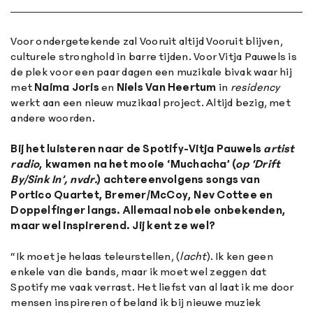
Voor ondergetekende zal Vooruit altijd Vooruit blijven,
culturele stronghold in barre tijden. Voor Vitja Pauwels is
de plek voor een paar dagen een muzikale bivak waar hij
met
Naima
Joris
en
Niels
Van
Heertum
in
residency
werkt aan een nieuw muzikaal project. Altijd bezig, met
andere woorden.
Bij het luisteren naar de Spotify-Vitja Pauwels
artist
radio
, kwamen na het mooie ‘Muchacha’ (
op ‘Drift
By/Sink In’, nvdr.
) achtereenvolgens songs van
Portico Quartet, Bremer/McCoy, Nev Cottee en
Doppelfinger langs. Allemaal nobele onbekenden,
maar wel inspirerend. Jij kent ze wel?
“Ik moet je helaas teleurstellen, (
lacht
). Ik ken geen
enkele van die bands, maar ik moet wel zeggen dat
Spotify me vaak verrast. Het liefst van al laat ik me door
mensen inspireren of beland ik bij nieuwe muziek